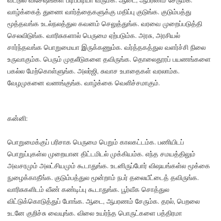
வீட்டுல விசேஷங்கள் படிப்படியா வரும்க. ஆடை, ஆபரணம் சேரும்க.
வாழ்க்கைத் துணை வார்த்தைகளுக்கு மதிப்பு குடுங்க. குடும்பத்து
மூத்தவங்க உடல்நலத்துல கவனம் செலுத்துங்க. வரவை முறைப்படுத்தி
செலவிடுங்க. வாரிசுகளால் பெருமை ஏற்படும்க. அரசு, அரசியல்
சார்ந்தவங்க பொறுமையா இருக்கணும்க. வர்த்தகத்துல வளர்ச்சி நிலை
உருவாகும்க. பெரும் முதலீடுகளை தவிருங்க. தொலைதூரப் பயணங்களை
பகல்ல மேற்கொள்ளுங்க. அலர்ஜி, சுவாச உபாதைகள் வரலாம்க.
வேழமுகனை வணங்குங்க. வாழ்க்கை வெளிச்சமாகும்.
கன்னி:
பொறுமைக்குப் பரிசாக பெருமை பெறும் காலகட்டம்க. பணியிடப்
பொறுப்புகள்ல முறையான திட்டமிடல் முக்கியம்க. எந்த சமயத்திலும்
அவசரமும் அலட்சியமும் கூடாதுங்க. உடனிருப்போர் விஷயங்கள்ல மூக்கை
நுழைக்காதீங்க. குடும்பத்துல மூன்றாம் நபர் தலையீட்டைத் தவிருங்க.
வாரிசுகளிடம் வீண் கண்டிப்பு கூடாதுங்க. பூர்வீக சொத்துல
விட்டுக்கொடுத்துப் போங்க. ஆடை, ஆபரணம் சேரும்க. தரல், பெறலை
உடனே குறிச்சு வையுங்க. விலை உயர்ந்த பொருட்களை பத்திரமா