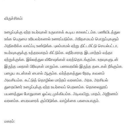
விருச்சிகம்:
உழைப்புக்கு ஏற்ற உயர்வுகள் உருவாகக் கூடிய காலகட்டம்க. பணியிடத்துல
உங்க பெருமை உரியவர்களால் உணரப்படும்க. அதேசமயம் பொறுப்புகளும்
அதிகரிக்க வாய்ப்பு உண்டுங்க. புலம்பாமல் ஏற்று திட்டமிட்டு செயல்பட்டா,
உயர்வுகளுக்கு உத்தரவாதம் கிட்டும்க. எதிர்பாராத இடமாற்றம் வந்தா
ஏற்றுக்குங்க. இல்லத்துல விசேஷங்கள் வரத்தொடங்கும்க. உறவுகளுடன்
இருந்த பலநாள் பிரிவுகள் மாறும்க. பணவரவில் இருந்த தடைகள் நீங்கும்க.
பழைய கடன்கள் பைசல் ஆகும்க. வர்த்தகத்துல நேரடி கவனம்
அவசியம்க. கூட்டுத் தொழில்ல மாற்றம் வரலாம்க. அரசு, அரசியல்
துறையினர் உழைப்புக்கு ஏற்ற உயர்வைப் பெறலாம்க. தொலைதூரப்
பயணத்துல போதுமான ஓய்வு முக்கியம்க. அடிவயிறு, பாதம், அஜீரணம்
வரலாம்க. பைரவரைக் கும்பிடுங்க. வாழ்க்கை பசுமையாகும்.
மகரம்: