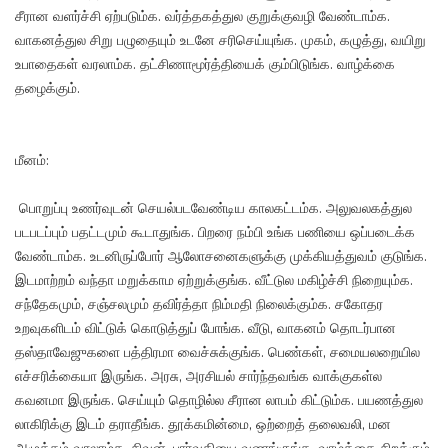
சீரான வளர்ச்சி ஏற்படும்க. வர்த்தகத்துல குறுக்குவழி வேண்டாம்க.
வாகனத்துல சிறு பழுதையும் உடனே சரிசெய்யுங்க. முகம், கழுத்து, வயிறு
உபாதைகள் வரலாம்க. தட்சிணாமூர்த்தியைக் கும்பிடுங்க. வாழ்க்கை
தழைக்கும்.
மீனம்:
பொறுப்பு உணர்வுடன் செயல்படவேண்டிய காலகட்டம்க. அலுவலகத்துல
படபடப்பும் பதட்டமும் கூடாதுங்க. பிறரை நம்பி உங்க பணியை ஒப்படைக்க
வேண்டாம்க. உடனிருப்போர் ஆலோசனைகளுக்கு முக்கியத்துவம் குடுங்க.
இடமாற்றம் வந்தா மறுக்காம ஏற்றுக்குங்க. வீட்டுல மகிழ்ச்சி நிறையும்க.
சந்தேகமும், சஞ்சலமும் தவிர்த்தா நிம்மதி நிலைக்கும்க. சகோதர
உறவுகளிடம் விட்டுக் கொடுத்துப் போங்க. வீடு, வாகனம் தொடர்பான
தஸ்தாவேஜுகளை பத்திரமா வைச்சுக்குங்க. பெண்கள், சமையலறையில
எச்சரிக்கையா இருங்க. அரசு, அரசியல் சார்ந்தவங்க வாக்குகள்ல
கவனமா இருங்க. செய்யும் தொழில்ல சீரான லாபம் கிட்டும்க. பயணத்துல
லாகிரிக்கு இடம் தராதீங்க. தூக்கமின்மை, ஒற்றைத் தலைவலி, மன