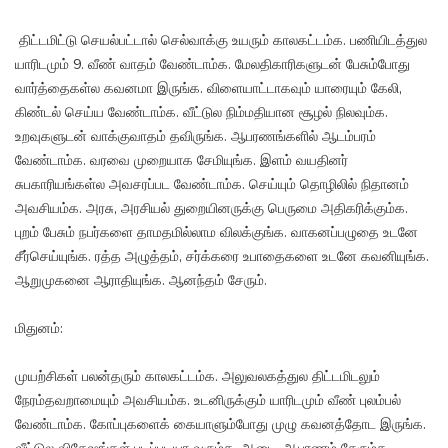
திட்டமிட்டு செயல்பட்டால் செல்வாக்கு உயரும் காலகட்டம்க. பணியிடத்துல
யாரிடமும் 9. வீண் வாதம் வேண்டாம்க. மேலதிகாரிகளுடன் பேசும்போது
வார்த்தைகள்ல கவனமா இருங்க. விளையாட்டாகவும் யாரையும் கேலி,
கிண்டல் செய்ய வேண்டாம்க. வீட்டுல நிம்மதியான சூழல் நிலவும்க.
உறவுகளுடன் வாக்குவாதம் தவிருங்க. ஆபரணங்களில் ஆடம்பரம்
வேண்டாம்க. வரவை முறையாக சேமியுங்க. இளம் வயதினர்
சுபகாரியங்கள்ல அவசரப்பட வேண்டாம்க. செய்யும் தொழிலில் நிதானம்
அவசியம்க. அரசு, அரசியல் துறையினருக்கு பெருமை அதிகரிக்கும்க.
புறம் பேசும் நபர்களை தாமதமில்லாம விலக்குங்க. வாகனப்பழுதை உடனே
சீர்செய்யுங்க. ரத்த அழுத்தம், சர்க்கரை உபாதைகளை உடனே கவனியுங்க.
ஆறுமுகனை ஆராதியுங்க. ஆனந்தம் சேரும்.
மிதுனம்:
முயற்சிகள் பலன்தரும் காலகட்டம்க. அலுவலகத்துல திட்டமிடலும்
நேரம்தவறாமையும் அவசியம்க. உடனிருக்கும் யாரிடமும் வீண் புலம்பல்
வேண்டாம்க. கோப்புகளைக் கையாளும்போது முழு கவனத்தோட இருங்க.