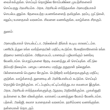
வைச்சுக்குங்க. செய்யும் தொழில்ல சோம்பலில்லா முயற்சிகளைச்
செய்யறது அவசியம்க. அரசு, அரசியல் சார்ந்தவங்க அமைதியாகச்
செயல்படணும்க. தேவையற்ற பயணங்களைத் தவிருங்க. நரம்பு, மூட்டுகள்,
எலும்பு உபாதைகள் வரலாம்க. சிவனை வணங்குங்க, வாழ்க்கை சீராகும்.
துலாம்:
அமைதியாகச் செயல்பட்டா, அல்லல்கள் நீங்கக் கூடிய காலகட்டம்க.
பணியிடத்துல உங்க வார்த்தையின் மதிப்பு கூடும்க. மேலதிகாரிகளால் உங்க
திறமை உணரப்படும்க. அதேசமயம், யாரையும் பழிவாங்கும் உணர்வு
வேண்டாம்க. பொறுப்புகளை நேரடி கவனத்துடன் செய்யுங்க. வீட்டுல
நிம்மதி நிலவும்க. பழைய பகையை மறந்துடறதுதான் நல்லதுங்க.
பிள்ளைகளால் பெருமை சேரும்க. பெற்றோர் வார்த்தைகளுக்கு மதிப்பு
குடுங்க. வாழ்க்கைத் துணையுடன் அன்யோன்யம் கூடும்க. செய்யும்
தொழில் செழிக்கும்க. சட்டப்புறம்பு எட்டிப்பார்த்துடாம கவனமா இருங்க.
அரசு, அரசியல் சார்ந்தவங்களுக்கு ஆதரவு அதிகரிக்கும்க. முகஸ்துதி
நபர்களை உடனே விலக்குங்க. வாகனப் பயணத்துல வேகம் வேண்டாம்க.
பற்கள், அலர்ஜி, சுவாச உபாதைகள் வரலாம்க. நரசிம்மரை வணங்குங்க.
நன்மைகள் தொடரும்.