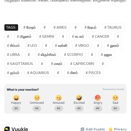
அழுத்தம் வரலாம்க. சிவன், பார்வதியை வணங்குங்க. வாழ்க்கை சிறக்கும்.
TAGS:
# மேஷம்
#
# ARIES
#
# ரிஷபம்
# TAURUS
#
# மிதுனம்
# GEMINI
#
# கடகம்
# CANCER
#
# சிம்மம்
# LEO
#
# கன்னி
# VIRGO
#
# துலாம்
# LIBRA
#
# விருச்சிகம்
# SCORPIO
#
# தனுசு
# SAGITTARIUS
#
# மகரம்
# CAPRICORN
#
# கும்பம்
# AQUARIUS
#
# மீனம்
# PISCES