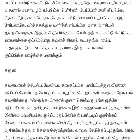
வாய்ப்பு உண்டுங்க. வீட்டுல விசேஷங்கள் வரத்தொடங்கும்க. புதிய உறவும்
அதனால் ஆதாயமும் ஏற்படும்க. பெற்றோர், பெரியோர் ஆசி கிட்டும்க.
ஆடை, ஆபரணம், பொருள் சேரும்க. வீடு, வாகனம் புதுப்பிக்க, மாற்ற
நேரிடலாம்க. வர்த்தகத்துல வளர்ச்சி ஏற்படும்க. அரசு, அரசியல்
துறையினருக்கு ஆதரவு அதிகரிக்கும்க. மேலிடத்தின் பாராட்டு கிட்டும்க.
வாகனத்தை ஓட்டும்போது கவனச் சிதறல் கூடாதுங்க. நரம்பு,
முதுகுதண்டுவட உபாதைகள் வரலாம்க. இஷ்ட மகானைக்
கும்பிடுங்க.வாழ்க்கை மணக்கும்.
தனுசு:
கவனமாகச் செயல்படவேண்டிய காலகட்டம்க. பணியிடத்துல வீணான
சலிப்பும் வேண்டாத கோபமும் கூடாதுங்க. பொறுப்புகள் எதையும் நேரடியாக
கவனிக்கறது நல்லதுங்க. பிறரைக் குறை சொல்வது உங்களுக்கே
எதிராகிடலாம்க, தவிருங்க. வாழ்க்கை இனிக்கணும்னா, வார்த்தைகள்ல
இனிமை அவசியம்க. குடும்ப உறுப்பினர்கள் யாரிடமும் குதர்க்கம்
வேண்டாம்க. சுபகாரியங்கள்ல வீண் ஆடம்பரம் தவிருங்க. குழந்தைகள்
ஆரோக்யத்துல அக்கறை செலுத்துங்க. வரவை சேமிக்கப் பழகுங்க. அரசு,
அரசியல் சார்ந்தவங்க அடக்கமாக செயல்படணும்க. செய்யும் தொழில்ல