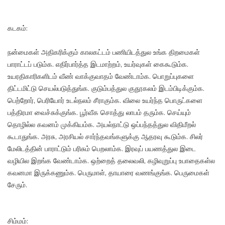
கடகம்:
நன்மைகள் அதிகரிக்கும் காலகட்டம் பணியிடத்துல உங்க திறமைகள்
பாராட்டப் படும்க. எதிர்பார்த்த இடமாற்றம், உயர்வுகள் கைகூடும்க.
உயரதிகாரிகளிடம் வீண் வாக்குவாதம் வேண்டாம்க. பொறுப்புகளை
திட்டமிட்டு செயல்படுத்துங்க. குடும்பத்துல குதூகலம் இடம்பிடிக்கும்க.
பெற்றோர், பெரியோர் உடல்நலம் சீராகும்க. விலை உயர்ந்த பொருட்களை
பத்திரமா வைச்சுக்குங்க. பூர்வீக சொத்து லாபம் தரும்க. செய்யும்
தொழில்ல கவனம் முக்கியம்க. அயல்நாட்டு ஒப்பந்தத்துல விதிமீறல்
கூடாதுங்க. அரசு, அரசியல் சார்ந்தவங்களுக்கு ஆதரவு கூடும்க. சிலர்
மேலிடத்தின் பாராட்டும் பரிசும் பெறலாம்க. இரவுப் பயணத்துல இடை
வழியில இறங்க வேண்டாம்க. ஒற்றைத் தலைவலி, கழிவுறுப்பு உபாதைகள்ல
கவனமா இருக்கணும்க. பெருமாள், தாயாரை வணங்குங்க. பெருமைகள்
சேரும்.
சிம்மம்: