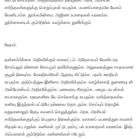
கேட்டு செய்யுங்க. பங்குவர்த்தகம் தவிருங்க. அரசு, அரசியல்
சார்ந்தவங்களுக்கு பொறுப்புகள் உயரும்க. பயணப்பாதையில வேகம்
வேண்டாம்க. தூக்கமின்மை, அஜீரண உபாதைகள் வரலாம்க.
துர்க்கையைக் கும்பிடுங்க. வாழ்க்கை துளிர்க்கும்.
ரிஷபம்:
தன்னம்பிக்கை அதிகரிக்கும் காலகட்டம். அதேசமயம் வேண்டாத
சோம்பலும் வீணான கோபமும் தவிர்க்கணும்க. அலுவலகத்துல சாதகமான
சூழல் நிலவும்க. மேலதிகாரிகள் ஆதரவு கிட்டும்க. பதவி, ஊதியம்
உயரும்க. குடும்பத்துல இனிமை அதிகரிக்கும்க. வாழ்க்கைத் துணையுடன்
அன்யோன்யம் அதிகரிக்கும்க. பணவரவு சீராகும்க. பழைய கடன்கள்
பைசலாகும்க. உறவுகளிடையே செல்வாக்கு உயரும்க. வார்த்தைகள்ல
கனிவு இருந்தால் மட்டுமே நல்லவை தொடரும்க. செய்யும் தொழில்
எதுவானாலும் நேரடி கவனம் செலுத்துங்க. அரசு, அரசியல்
சார்ந்தவங்களுக்குப் பெருமை நிலைக்கும்க. வாகனப் பயணத்துல கவனச்
சிதறல் கூடாதுங்க. கண்கள், மூட்டு, நரம்பு, பல் உபாதைகள் வரலாம்க. இஷ்ட
அம்மனைக் கும்பிடுங்க. எண்ணங்கள் ஈடேறும்.