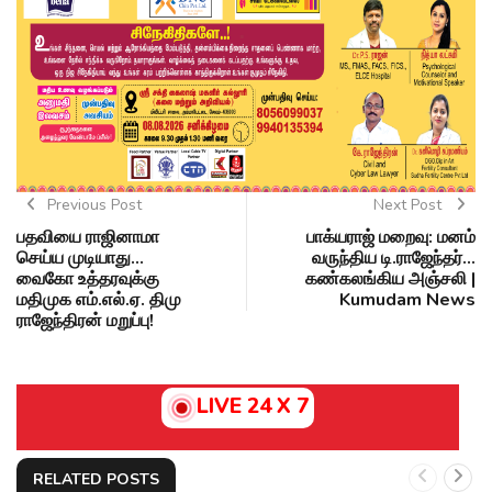
Previous Post
Next Post
பதவியை ராஜினாமா
பாக்யராஜ் மறைவு: மனம்
செய்ய முடியாது...
வருந்திய டி.ராஜேந்தர்...
வைகோ உத்தரவுக்கு
கண்கலங்கிய அஞ்சலி |
மதிமுக எம்.எல்.ஏ. திமு
Kumudam News
ராஜேந்திரன் மறுப்பு!
LIVE 24 X 7
RELATED POSTS