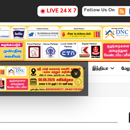
Follow Us On
LIVE 24 X 7
ு
சினிமா
அரசியல்
விளையாட்டு
இந்தியா
மேல
×