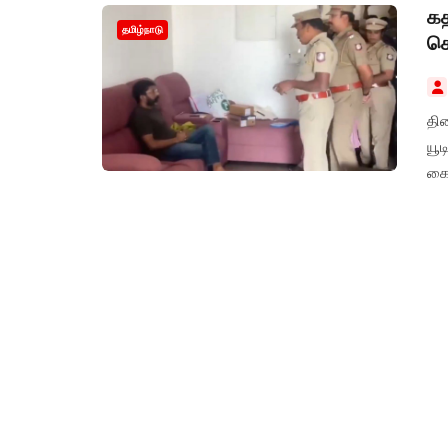
கத
தமிழ்நாடு
செ
திர
யூட
கை