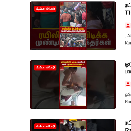
ரய
வீடியோ ஸ்டோரி
T
ரயி
Ku
ஓட
வீடியோ ஸ்டோரி
பா
ஓடு
Ra
ரய
வீடியோ ஸ்டோரி
Ra