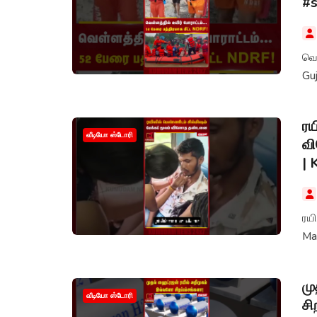
#s
வெள
Gu
ரய
வீடியோ ஸ்டோரி
வ
|
ரயிலில
Ma
மு
வீடியோ ஸ்டோரி
சி