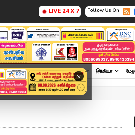
Follow Us On
LIVE 24 X 7
ு
சினிமா
அரசியல்
விளையாட்டு
இந்தியா
மேல
×