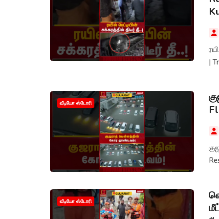
K
ரயி
| T
கு
வீடியோ ஸ்டோரி
Fl
கு
Res
வெ
வீடியோ ஸ்டோரி
மீ