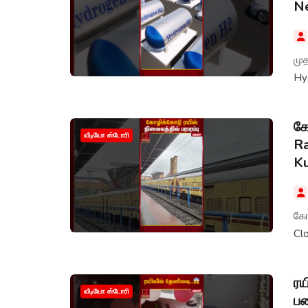
N
மு
Hy
கோ
வீடியோ ஸ்டோரி
Ra
K
கோழ
Cl
ரய
வீடியோ ஸ்டோரி
பண