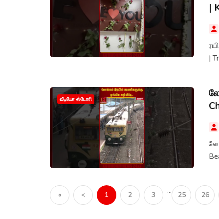
|
ரயி
| 
லோ
வீடியோ ஸ்டோரி
Ch
லோக
Bea
...
«
<
1
2
3
25
26