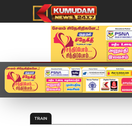
முகப்பு
விளையாட்டு
அண்மை
தமிழ்நாட
Home
Topics
train
TRAIN