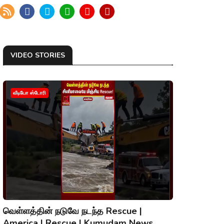
VIDEO STORIES
வீடியோ ஸ்டோரி
வெள்ளத்தின் நடுவே நடந்த Rescue |
America | Rescue | Kumudam News