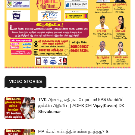
VIDEO STORIES
TVK அரசுக்கு எதிராக போராட்டம்! EPS வெளியிட்ட
முக்கிய அறிவிப்பு | ADMK|CM Vijay|Kaveri| DK
Shivakumar
MP-க்கள் கூட்டத்தில் என்ன நடந்தது? S.