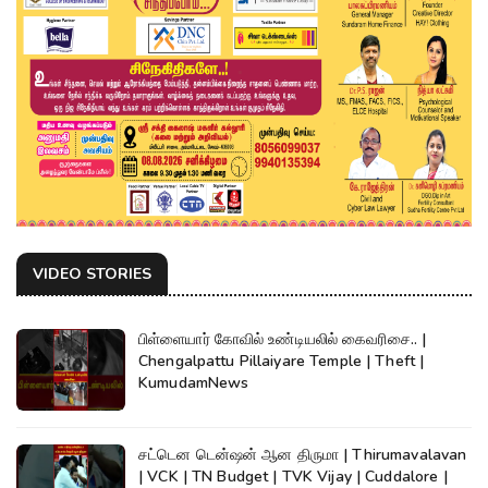
VIDEO STORIES
பிள்ளையார் கோவில் உண்டியலில் கைவரிசை.. |
Chengalpattu Pillaiyare Temple | Theft |
KumudamNews
சட்டென டென்ஷன் ஆன திருமா | Thirumavalavan
| VCK | TN Budget | TVK Vijay | Cuddalore |