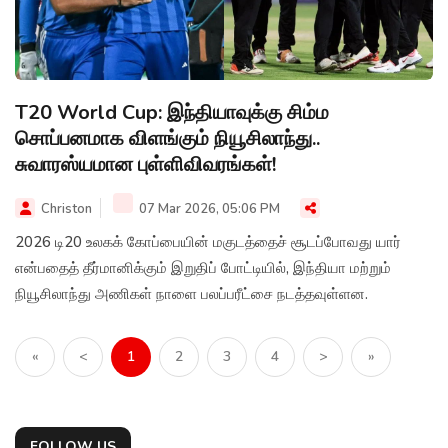
T20 World Cup: இந்தியாவுக்கு சிம்ம
சொப்பனமாக விளங்கும் நியூசிலாந்து..
சுவாரஸ்யமான புள்ளிவிவரங்கள்!
Christon
07 Mar 2026, 05:06 PM
2026 டி20 உலகக் கோப்பையின் மகுடத்தைச் சூடப்போவது யார்
என்பதைத் தீர்மானிக்கும் இறுதிப் போட்டியில், இந்தியா மற்றும்
நியூசிலாந்து அணிகள் நாளை பலப்பரீட்சை நடத்தவுள்ளன.
«
<
1
2
3
4
>
»
FOLLOW US