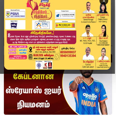
×
Home
Topics
வீடியோ ஸ்டோரி