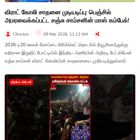
விராட் கோலி சாதனை முடியடிப்பு: பெஞ்சில்
அமரவைக்கப்பட்ட சஞ்சு சாம்சனின் மாஸ் கம்பேக்!
Christon
09 Mar 2026, 11:12 AM
2026 டி20 உலகக் கோப்பை கிரிக்கெட் தொடரில் நியூசிலாந்துக்கு
எதிரான இறுதிப் போட்டியில் இந்திய அணியின் அதிரடி பேட்ஸ்மேன்
சஞ்சு சாம்சன் விராட் கோலியின் சாதனையை முறியடித்துள்ளார்.
வீடியோ ஸ்டோரி