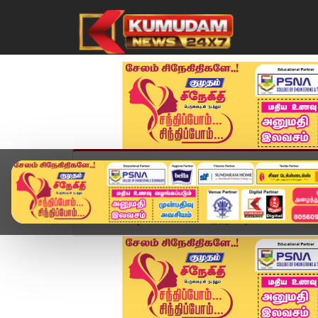
முகப்பு
விளையாட்டு
அண்மை
தமிழ்நாட
Home
வீடியோ ஸ்டோரி
இந்திய டி20 கேப்டனான ஸ்