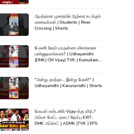
ஆபத்தான முறையில் ஆற்றை கடக்கும்
மாணவர்கள் | Students | River
Crossing | Shorts
6 மணி நேரம் யாருன்னா விசாரணை
பண்ணுவாங்களா? | Udhayanidhi
|DMK| CM Vijay| TVK | Kumudam
News #shorts
"அன்று தாத்தா... இன்று பேரன்!" |
Udhayanidhi | Karunanidhi | Shorts
போயஸ் கார்டனில் Vijay-க்கு வீடு..?
அம்மா போட்ட தடை! தோப்பு EXIT..
DMK அப்செட் | ADMK |TVK | EPS