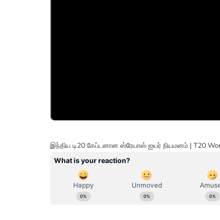
இந்திய டி20 கேப்டனான ஸ்ரேயாஸ் ஐயர் நியமனம் | T20 W