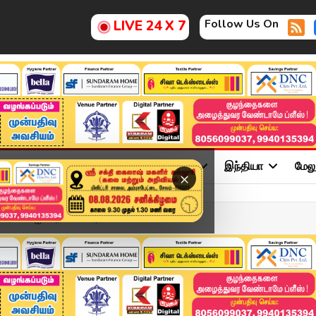
Follow Us On
LIVE 24 X 7
ு
சினிமா
அரசியல்
விளையாட்டு
இந்தியா
மேல
×
ரேயாஸ் ஐயர் நியமனம் | T2...