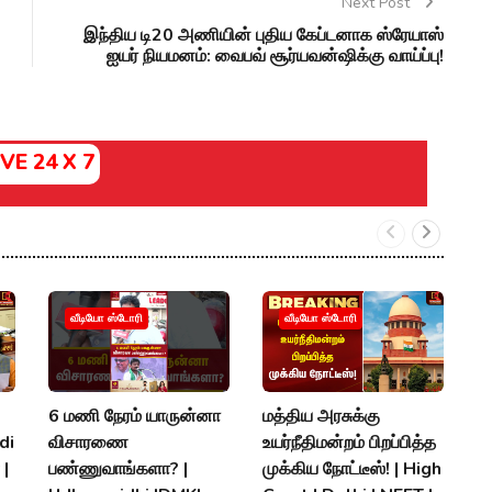
Next Post
இந்திய டி20 அணியின் புதிய கேப்டனாக ஸ்ரேயாஸ்
ஐயர் நியமனம்: வைபவ் சூர்யவன்ஷிக்கு வாய்ப்பு!
IVE 24 X 7
S
வீடியோ ஸ்டோரி
வீடியோ ஸ்டோரி
அ
ப
ரக
6 மணி நேரம் யாருன்னா
மத்திய அரசுக்கு
A
di
விசாரணை
உயர்நீதிமன்றம் பிறப்பித்த
K
 |
பண்ணுவாங்களா? |
முக்கிய நோட்டீஸ்! | High