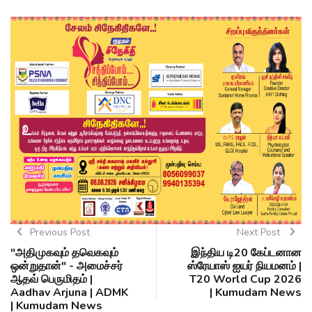
Previous Post
Next Post
"அதிமுகவும் தவெகவும்
இந்திய டி20 கேப்டனான
ஒன்றுதான்" - அமைச்சர்
ஸ்ரேயாஸ் ஐயர் நியமனம் |
ஆதவ் பெருமிதம் |
T20 World Cup 2026
Aadhav Arjuna | ADMK
| Kumudam News
| Kumudam News