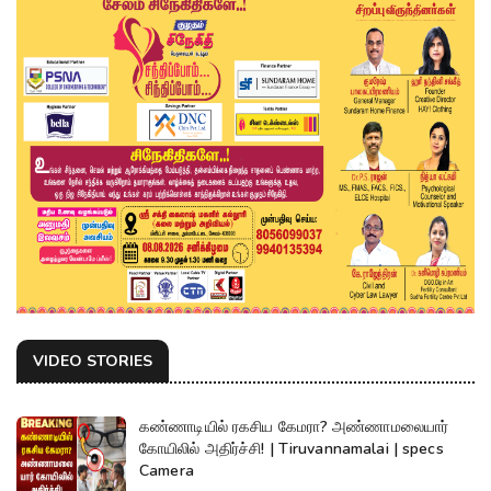
VIDEO STORIES
கண்ணாடியில் ரகசிய கேமரா? அண்ணாமலையார்
கோயிலில் அதிர்ச்சி! | Tiruvannamalai | specs
Camera