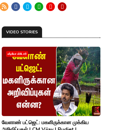
VIDEO STORIES
வீடியோ ஸ்டோரி
வேளாண் பட்ஜெட்: மகளிருக்கான முக்கிய
அறிவிப்புகள் | CM Vijay | Budjet |