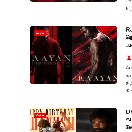
26
5 ந
வட்
Ra
சினிமா
நெ
பா
Ac
தனு
கி
கிட
வெ
Dh
சினிமா
கட
க