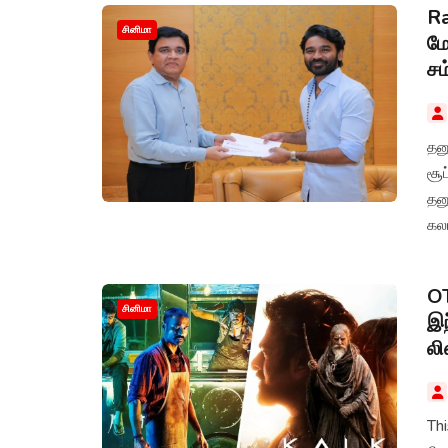
Ra
சினிமா
மே
சம
தன
சூ
தனு
கல
OT
சினிமா
இந
லி
Th