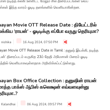
பாஸ் நடித்த கல்கி உள்ளிட்ட மேலும் சில திரைப்படங்கள் வெப்
ிஸ்கள் இந்த வாரம் ஓடிடி தளங்களில் வெளியாகின்றன.
ayan Movie OTT Release Date : தியேட்டரில்
க்கிய ‘ராயன்’ - ஓடிடிக்கு எப்போ வருது தெரியுமா?
nishika
16 Aug 2024, 07:50 PM
yan Movie OTT Release Date in Tamil : தனுஷ் இயக்கி, நடித்த
யன்’ திரைப்படம் வருகிற 23ம் தேதி அமேசான் பிரைம் ஓடிடி
த்தில் வெளியாகவுள்ளதாக அறிவிக்கப்பட்டுள்ளது.
ayan Box Office Collection : தனுஷின் ராயன்
த்த பாக்ஸ் ஆபிஸ் கலெக்ஷன் எவ்வளவுன்னு
ரியுமா..?
Kalandhai
06 Aug 2024, 09:57 PM