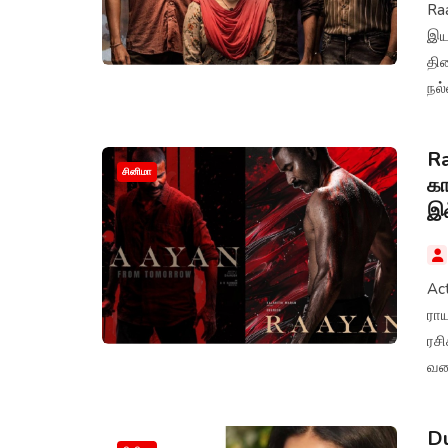
Ra
இயக
திர
நல
பட
Ra
சினிமா
கா
இ
Ac
ரா
ரசி
வரை
Du