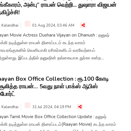
்கீகாரம், அன்பு” ராயன் வெற்றி... துஷாரா விஜயன்
கிழ்ச்சி!
Kalandhai
01 Aug 2024, 03:46 AM
ayan Movie Actress Dushara Vijayan on Dhanush : தனுஷ்
்கி நடித்துள்ள ராயன் திரைப்படம் கடந்த வாரம்
ரையரங்குகளில் வெளியாகி ரசிகர்களிடம் வரவேற்பைப்
்றுள்ளது. இப்படத்தில் தனுஷின் தங்கையாக துர்கா என்ற
க்டரில் நடித்த துஷாரா விஜயன், நெகிழ்ச்சியாக ட்வீட்
்துள்ளார்.
ayan Box Office Collection : ரூ.100 கோடி
ூலித்த ராயன்… 5வது நாள் பாக்ஸ் ஆபிஸ்
ப்போர்ட்
Kalandhai
31 Jul 2024, 04:19 PM
yan Tamil Movie Box Office Collection Update : தனுஷ்
்கி நடித்துள்ள ராயன் திரைப்படம்(Raayan Movie) கடந்த வாரம்