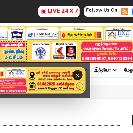
Follow Us On
LIVE 24 X 7
ு
சினிமா
அரசியல்
விளையாட்டு
இந்தியா
மேல
×