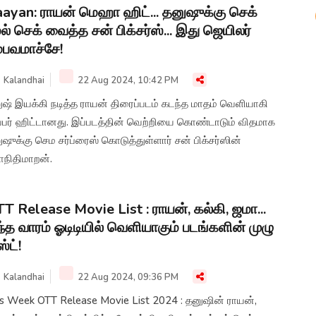
ayan: ராயன் மெஹா ஹிட்... தனுஷுக்கு செக்
ல் செக் வைத்த சன் பிக்சர்ஸ்... இது ஜெயிலர்
்பவமாச்சே!
Kalandhai
22 Aug 2024, 10:42 PM
ுஷ் இயக்கி நடித்த ராயன் திரைப்படம் கடந்த மாதம் வெளியாகி
ப்பர் ஹிட்டானது. இப்படத்தின் வெற்றியை கொண்டாடும் விதமாக
ஷுக்கு செம சர்ப்ரைஸ் கொடுத்துள்ளார் சன் பிக்சர்ஸின்
ாநிதிமாறன்.
T Release Movie List : ராயன், கல்கி, ஜமா...
்த வாரம் ஓடிடியில் வெளியாகும் படங்களின் முழு
ஸ்ட்!
Kalandhai
22 Aug 2024, 09:36 PM
is Week OTT Release Movie List 2024 : தனுஷின் ராயன்,