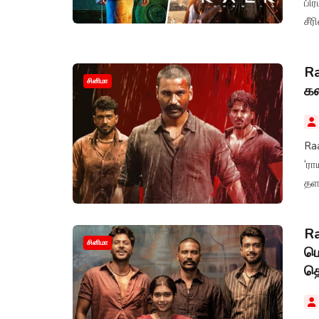
பிர
சீர
Ra
சினிமா
கல
Raa
‘ரா
தள
Ra
சினிமா
மொ
தெ