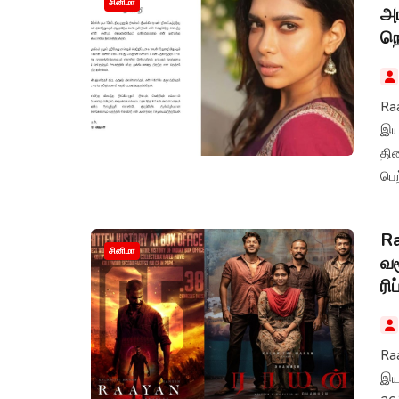
சினிமா
அங
நெ
Ra
இயக
தி
பெற
கேர
செய
Ra
சினிமா
வச
ரி
Raa
இயக