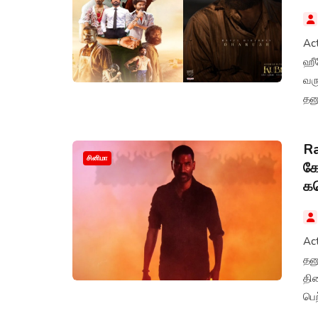
Ac
ஹீர
வர
தனு
வரு
பார
Ra
சினிமா
கோ
கல
Ac
தனு
தி
பெ
சம