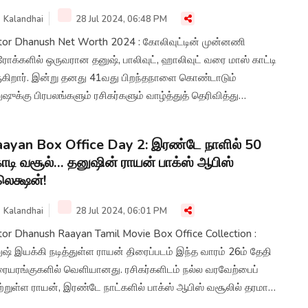
Kalandhai
28 Jul 2024, 06:48 PM
tor Dhanush Net Worth 2024 : கோலிவுட்டின் முன்னணி
ோக்களில் ஒருவரான தனுஷ், பாலிவுட், ஹாலிவுட் வரை மாஸ் காட்டி
ுகிறார். இன்று தனது 41வது பிறந்தநாளை கொண்டாடும்
ஷுக்கு பிரபலங்களும் ரசிகர்களும் வாழ்த்துத் தெரிவித்து
கின்றனர். இந்நிலையில் அவரது சொத்து மதிப்பு பற்றி இங்கே
்க்கலாம்.
ayan Box Office Day 2: இரண்டே நாளில் 50
டி வசூல்… தனுஷின் ராயன் பாக்ஸ் ஆபிஸ்
ெக்ஷன்!
Kalandhai
28 Jul 2024, 06:01 PM
tor Dhanush Raayan Tamil Movie Box Office Collection :
ஷ் இயக்கி நடித்துள்ள ராயன் திரைப்படம் இந்த வாரம் 26ம் தேதி
ரையரங்குகளில் வெளியானது. ரசிகர்களிடம் நல்ல வரவேற்பைப்
ற்றுள்ள ராயன், இரண்டே நாட்களில் பாக்ஸ் ஆபிஸ் வசூலில் தரமான
்பவம் செய்துள்ளதாக தகவல்கள் தெரிவிக்கின்றன.