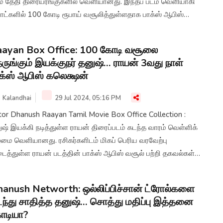
ம் தேதி திரையரங்குகளில் வெளியானது. இந்தப் படம் வெளியாகி
ாட்களில் 100 கோடி ரூபாய் வசூலித்துள்ளதாக பாக்ஸ் ஆபிஸ்
டாரங்கள் தெரிவிக்கின்றன.
ayan Box Office: 100 கோடி வசூலை
ருங்கும் இயக்குநர் தனுஷ்… ராயன் 3வது நாள்
க்ஸ் ஆபிஸ் கலெக்ஷன்
Kalandhai
29 Jul 2024, 05:16 PM
tor Dhanush Raayan Tamil Movie Box Office Collection :
ஷ் இயக்கி நடித்துள்ள ராயன் திரைப்படம் கடந்த வாரம் வெள்ளிக்
ழமை வெளியானது. ரசிகர்களிடம் மிகப் பெரிய வரவேற்பு
ைத்துள்ள ராயன் படத்தின் பாக்ஸ் ஆபிஸ் வசூல் பற்றி தகவல்கள்
ளியாகியுள்ளன.
anush Networth: ஒல்லிப்பிச்சான் ட்ரோல்களை
ந்து சாதித்த தனுஷ்… சொத்து மதிப்பு இத்தனை
ோடியா?