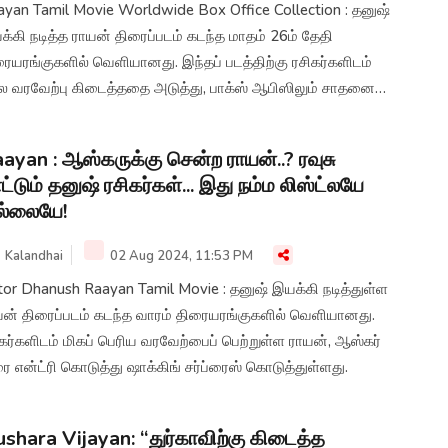
ayan Tamil Movie Worldwide Box Office Collection : தனுஷ்
்கி நடித்த ராயன் திரைப்படம் கடந்த மாதம் 26ம் தேதி
ையரங்குகளில் வெளியானது. இந்தப் படத்திற்கு ரசிகர்களிடம்
்ல வரவேற்பு கிடைத்ததை அடுத்து, பாக்ஸ் ஆபிஸிலும் சாதனை
ைத்துள்ளதாக தகவல்கள் வெளியாகியுள்ளன.
ayan : ஆஸ்கருக்கு சென்ற ராயன்..? ரவுசு
ட்டும் தனுஷ் ரசிகர்கள்... இது நம்ம லிஸ்ட்லயே
ல்லையே!
Kalandhai
02 Aug 2024, 11:53 PM
tor Dhanush Raayan Tamil Movie : தனுஷ் இயக்கி நடித்துள்ள
யன் திரைப்படம் கடந்த வாரம் திரையரங்குகளில் வெளியானது.
கர்களிடம் மிகப் பெரிய வரவேற்பைப் பெற்றுள்ள ராயன், ஆஸ்கர்
 என்ட்ரி கொடுத்து ஷாக்கிங் சர்ப்ரைஸ் கொடுத்துள்ளது.
shara Vijayan: “துர்காவிற்கு கிடைத்த