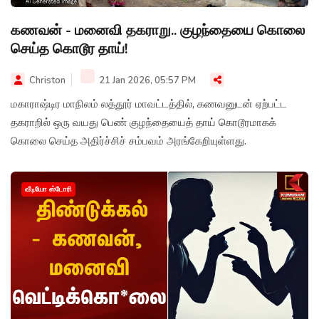
கணவன் - மனைவி தகராறு.. குழந்தையை கொலை
செய்த கொடூர தாய்!
Christon
21 Jan 2026, 05:57 PM
மகாராஷ்டிர மாநிலம் லத்தூர் மாவட்டத்தில், கணவனுடன் ஏற்பட்ட
தகராறில் ஒரு வயது பெண் குழந்தையைத் தாய் கொடூரமாகக்
கொலை செய்த அதிர்ச்சிச் சம்பவம் அரங்கேறியுள்ளது.
வீடியோ ஸ்டோரி