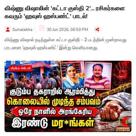
விஷ்ணு விஷாலின் 'கட்டா குஸ்தி 2'... ரசிகர்களை
கவரும் 'ஹவுஸ் ஹஸ்பண்ட்' பாடல்!
Sumalekha
30 Jun 2026, 06:50 PM
விஷ்ணு விஷால் நடித்துள்ள கட்டா குஸ்தி - 2 படத்தின் மூன்றாவது
பாடலான ’ஹவுஸ் ஹஸ்பண்ட்’ இன்று வெளியானது.
வீடியோ ஸ்டோரி