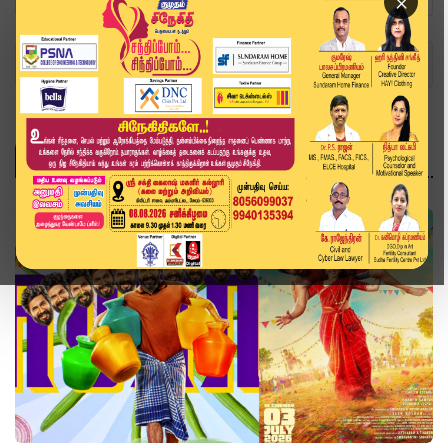
×
Home
Topics
husband
HUSBAND
சினிமா