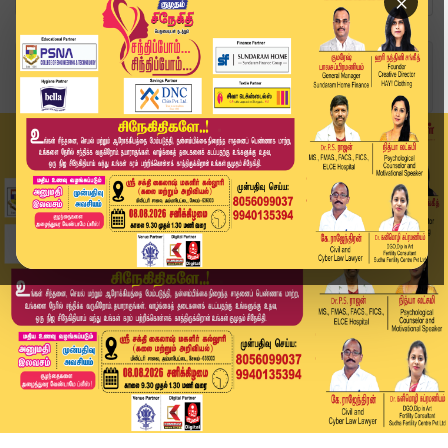
×
Home
வீடியோ ஸ்டோரி
பிறப்பு சான்றிதழில் மோசடி.. மோனாலிசா கணவர் மீது...