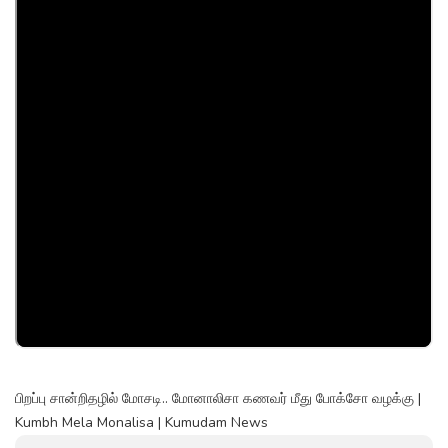
பிறப்பு சான்றிதழில் மோசடி.. மோனாலிசா கணவர் மீது போக்சோ வழக்கு |
Kumbh Mela Monalisa | Kumudam News