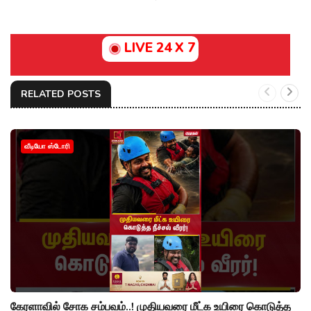
LIVE 24 X 7
RELATED POSTS
வீடியோ ஸ்டோரி
கேரளாவில் சோக சம்பவம்..! முதியவரை மீட்க உயிரை கொடுத்த