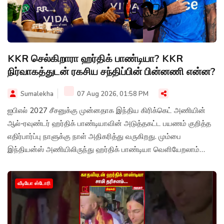
KKR செல்கிறாரா ஹர்திக் பாண்டியா? KKR
நிர்வாகத்துடன் ரகசிய சந்திப்பின் பின்னணி என்ன?
Sumalekha
07 Aug 2026, 01:58 PM
ஐபிஎல் 2027 சீசனுக்கு முன்னதாக இந்திய கிரிக்கெட் அணியின்
ஆல்-ரவுண்டர் ஹர்திக் பாண்டியாவின் அடுத்தகட்ட பயணம் குறித்த
எதிர்பார்ப்பு நாளுக்கு நாள் அதிகரித்து வருகிறது. மும்பை
இந்தியன்ஸ் அணியிலிருந்து ஹர்திக் பாண்டியா வெளியேறலாம்
என்ற தகவல்கள் பரவி வரும் நிலையில், அவரை அணியில்
இணைக்க கொல்கத்தா நைட் ரைடர்ஸ் (KKR) தீவிரமாக முயற்சி
வீடியோ ஸ்டோரி
செய்து வருவதாகக் கூறப்படுகிறது.