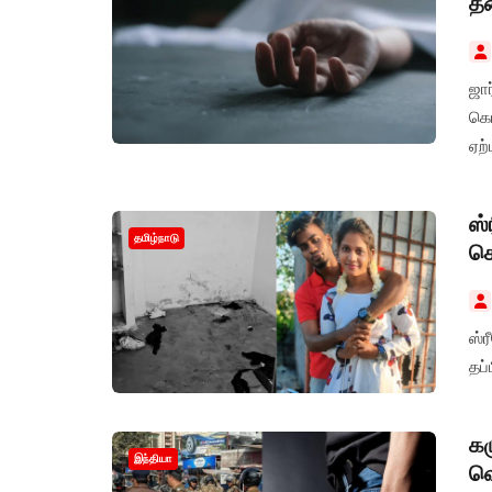
தண
ஜார
கொ
ஏற்
ஸ்
தமிழ்நாடு
கொ
ஸ்
தப்
கழ
இந்தியா
வெ