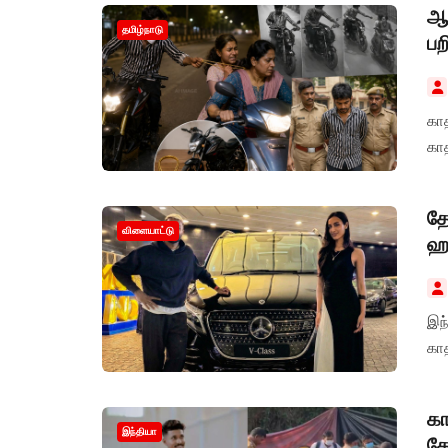
ஆச
தமிழ்நாடு
பற
காத
கா
தோ
விளையாட்டு
ஹர
இந
காத
கா
இந்தியா
கே