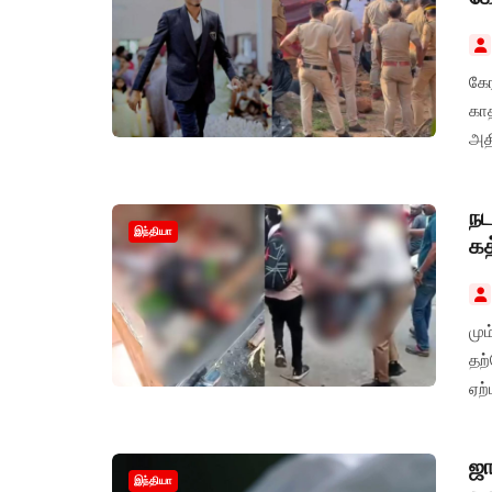
கே
கா
அதி
நட
இந்தியா
கத
மு
தற
ஏற்
ஜா
இந்தியா