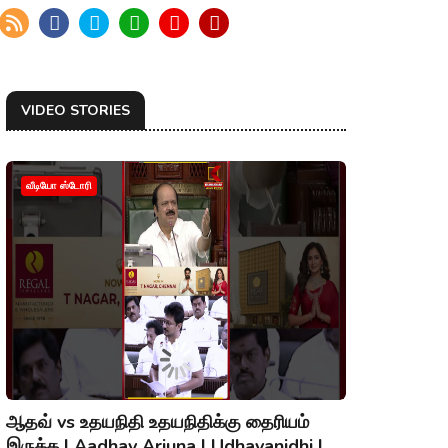
VIDEO STORIES
வீடியோ ஸ்டோரி
ஆதவ் vs உதயநிதி உதயநிதிக்கு தைரியம்
இருக்க | Aadhav Arjuna | Udhayanidhi |