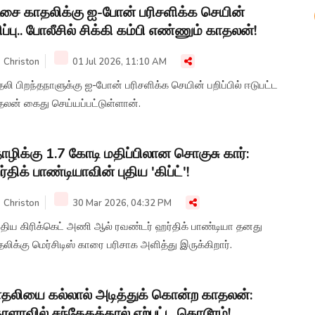
ை காதலிக்கு ஐ-போன் பரிசளிக்க செயின்
ிப்பு.. போலீசில் சிக்கி கம்பி எண்ணும் காதலன்!
Christon
01 Jul 2026, 11:10 AM
லி பிறந்தநாளுக்கு ஐ-போன் பரிசளிக்க செயின் பறிப்பில் ஈடுபட்ட
தலன் கைது செய்யப்பட்டுள்ளான்.
ழிக்கு 1.7 கோடி மதிப்பிலான சொகுசு கார்:
்திக் பாண்டியாவின் புதிய 'கிப்ட்'!
Christon
30 Mar 2026, 04:32 PM
்திய கிரிக்கெட் அணி ஆல் ரவண்டர் ஹர்திக் பாண்டியா தனது
லிக்கு மெர்சிடிஸ் காரை பரிசாக அளித்து இருக்கிறார்.
தலியை கல்லால் அடித்துக் கொன்ற காதலன்:
ரளாவில் சந்தேகத்தால் ஏற்பட்ட கொடூரம்!