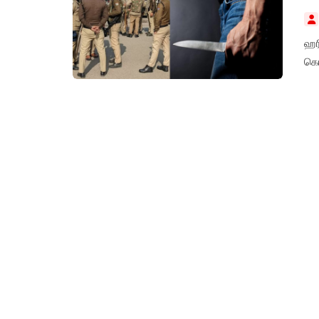
ஹரி
கொன