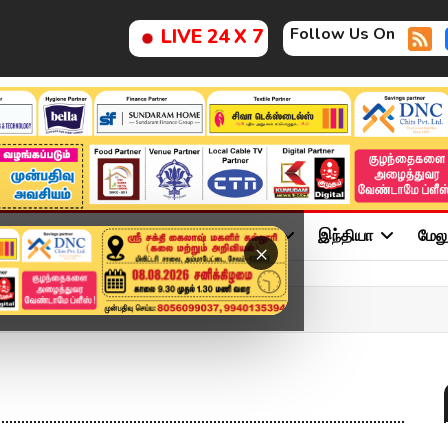
Follow Us On
LIVE 24 X 7
ு
சினிமா
அரசியல்
விளையாட்டு
இந்தியா
மேல
×