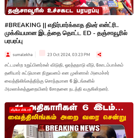
#BREAKING || எதிர்பார்க்காத திடீர் என்ட்ரி..
முக்கியமான இடத்தை தொட்ட ED - தஞ்சாவூரில்
பரபரப்பு
sumalekha
23 Oct 2024, 03:23 PM
சட்டமன்ற உறுப்பினர்கள் விடுதி, ஒரத்தநாடு வீடு, கோடம்பாக்கம்
தனியார் கட்டுமான நிறுவனம் என முன்னாள் அமைச்சர்
வைத்திலிங்கத்திற்கு சொந்தமான 6 இடங்களில்
அமலாக்கத்துறையினர் சோதனை நடத்தி வருகின்றனர்.
வீடியோ ஸ்டோரி