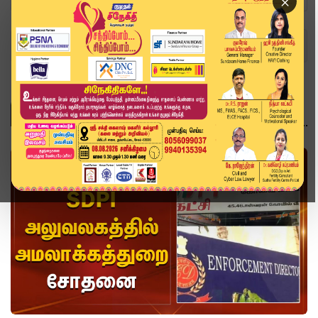
×
Home
Topics
Enforcement Directorate
ENFORCEMENT DIRECTORATE
வீடியோ ஸ்டோரி