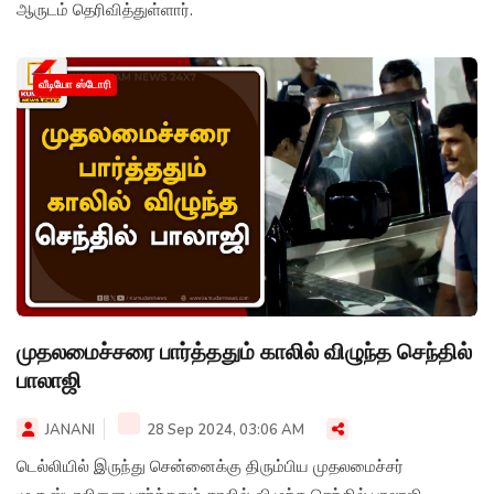
ஆருடம் தெரிவித்துள்ளார்.
வீடியோ ஸ்டோரி
முதலமைச்சரை பார்த்ததும் காலில் விழுந்த செந்தில்
பாலாஜி
JANANI
28 Sep 2024, 03:06 AM
டெல்லியில் இருந்து சென்னைக்கு திரும்பிய முதலமைச்சர்