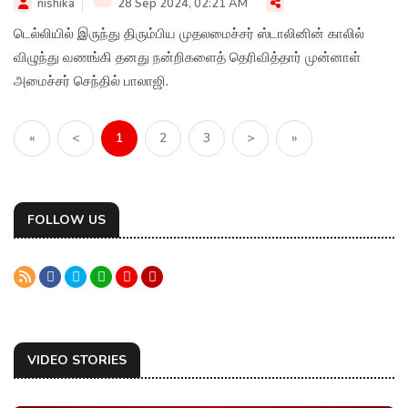
nishika
28 Sep 2024, 02:21 AM
டெல்லியில் இருந்து திரும்பிய முதலமைச்சர் ஸ்டாலினின் காலில்
விழுந்து வணங்கி தனது நன்றிகளைத் தெரிவித்தார் முன்னாள்
அமைச்சர் செந்தில் பாலாஜி.
«
<
1
2
3
>
»
FOLLOW US
VIDEO STORIES