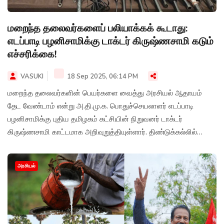
மறைந்த தலைவர்களைப் பலியாக்கக் கூடாது:
எடப்பாடி பழனிசாமிக்கு டாக்டர் கிருஷ்ணசாமி கடும்
எச்சரிக்கை!
VASUKI
18 Sep 2025, 06:14 PM
மறைந்த தலைவர்களின் பெயர்களை வைத்து அரசியல் ஆதாயம்
தேட வேண்டாம் என்று அ.தி.மு.க. பொதுச்செயலாளர் எடப்பாடி
பழனிசாமிக்கு புதிய தமிழகம் கட்சியின் நிறுவனர் டாக்டர்
கிருஷ்ணசாமி காட்டமாக அறிவுறுத்தியுள்ளார். திண்டுக்கல்லில்
செய்தியாளர்களைச் சந்தித்தபோது அவர் இந்தக் கருத்தை
வெளியிட்டார்.
அரசியல்