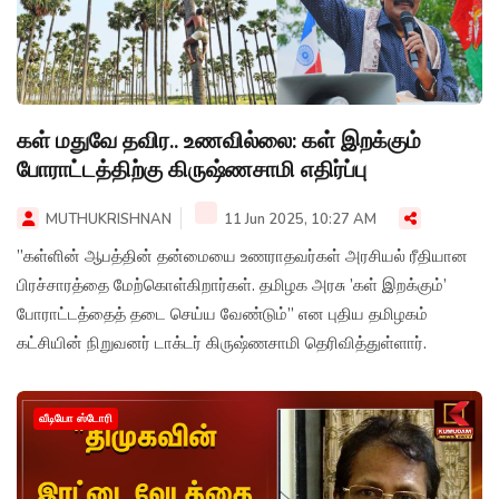
கள் மதுவே தவிர.. உணவில்லை: கள் இறக்கும்
போராட்டத்திற்கு கிருஷ்ணசாமி எதிர்ப்பு
MUTHUKRISHNAN
11 Jun 2025, 10:27 AM
”கள்ளின் ஆபத்தின் தன்மையை உணராதவர்கள் அரசியல் ரீதியான
பிரச்சாரத்தை மேற்கொள்கிறார்கள். தமிழக அரசு ’கள் இறக்கும்’
போராட்டத்தைத் தடை செய்ய வேண்டும்” என புதிய தமிழகம்
கட்சியின் நிறுவனர் டாக்டர் கிருஷ்ணசாமி தெரிவித்துள்ளார்.
வீடியோ ஸ்டோரி