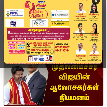
×
Home
Topics
வீடியோ ஸ்டோரி