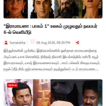
"இராமாயனா : பாகம் 1" உலகம் முழுவதும் நவமபர்
6-ல் வெளியீடு
Sumalekha
06 Aug 2026, 08:30 PM
இந்துக்களின் முக்கிய இதிகாசங்களில் ஒன்றான ராமாயணத்தை
அடிப்படையாக கொண்டு, நிதேஷ் திவாரி இயக்கத்தில், ரன்பீர் கபூர்
இராமராகவும், யாஷ் இராவணனாகவும் , சாய் பல்லவி சீதையாகவும்,
ரகுல் ப்ரீத் சிங் சூர்பனகையாகவும் நடித்துள்ளப் படம் ராமாயணா.
இந்த படத்தின் முதல் பாகம் நவம்பர் மாதம் 6-ஆம் தேதி உலகம்
முழுவதும் வெளியாகவுள்ளது.
அரசியல்