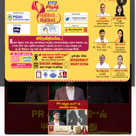
×
Home
Topics
வீடியோ ஸ்டோரி