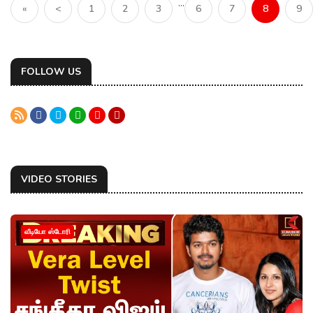
...
«
<
1
2
3
6
7
8
9
FOLLOW US
VIDEO STORIES
வீடியோ ஸ்டோரி