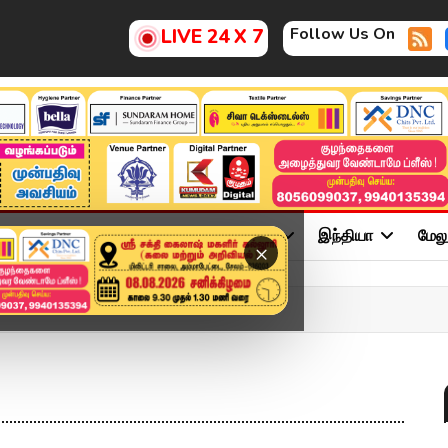
Follow Us On
LIVE 24 X 7
ு
சினிமா
அரசியல்
விளையாட்டு
இந்தியா
மேல
×