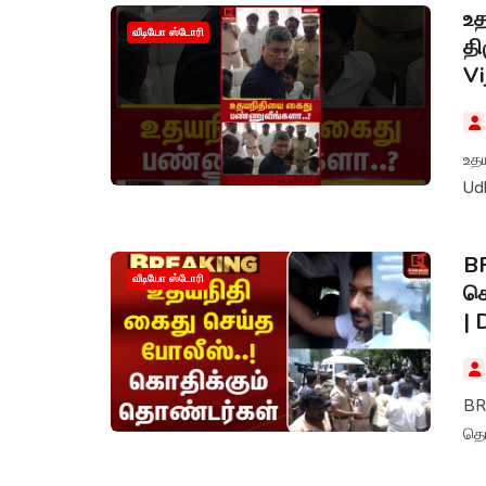
உ
வீடியோ ஸ்டோரி
தி
Vi
உத
Udh
BR
வீடியோ ஸ்டோரி
கொ
| 
BR
தொண