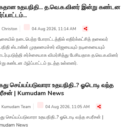
தான உதயநிதி... த.வெ.க.வினர் இன்று கண்டன
்ப்பாட்டம்...
Christon
04 Aug 2026, 11:14 AM
சையில் நடைபெற்ற போராட்டத்தில் எதிர்க்கட்சித் தலைவர்
யநிதி ஸ்டாலின் முதலமைச்சர் விஜயையும் நடிகையையும்
ர்புபடுத்தி சர்ச்சையாக விமர்சித்து பேசியதாக த.வெ.க.வினர்
று கண்டன ஆர்ப்பாட்டம் நடத்த உள்ளனர்.
து செய்யப்படுவாரா உதயநிதி..? ஓடொடி வந்த
ரீசன் | Kumudam News
Kumudam Team
04 Aug 2026, 11:05 AM
ு செய்யப்படுவாரா உதயநிதி..? ஓடொடி வந்த சபரீசன் |
mudam News