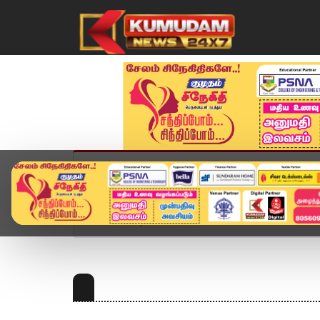
முகப்பு
விளையாட்டு
அண்மை
தமிழ்நாட
Home
Topics