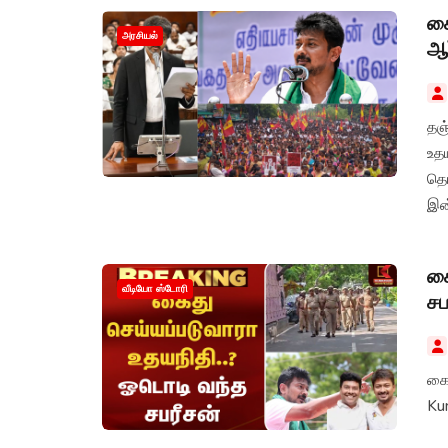
கை
அரசியல்
ஆர
தஞ்
உத
தொட
இன்
கை
வீடியோ ஸ்டோரி
சப
கைத
Ku