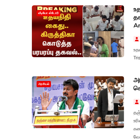
உத
வீடியோ ஸ்டோரி
தக
Ar
உதய
Tri
அட
அரசியல்
செ
தஞ்
உர
கண
வே