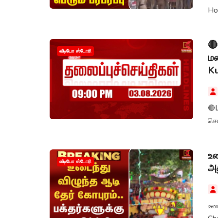
🔴
வீடியோ ஸ்டோரி
மண
K
🔴
செ
உட
வீடியோ ஸ்டோரி
அத
உடை