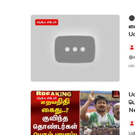
அர
அற
🔴
வீடியோ ஸ்டோரி
கை
Ud
🔴
பரப
Ud
வீடியோ ஸ்டோரி
பெ
N
Udhayanidhi கைத