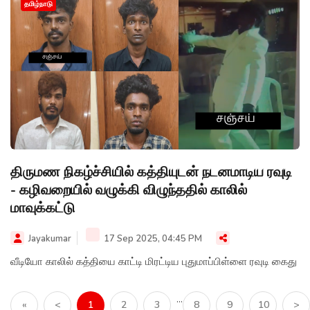
தமிழ்நாடு
திருமண நிகழ்ச்சியில் கத்தியுடன் நடனமாடிய ரவுடி
- கழிவறையில் வழுக்கி விழுந்ததில் காலில்
மாவுக்கட்டு
Jayakumar
17 Sep 2025, 04:45 PM
வீடியோ காலில் கத்தியை காட்டி மிரட்டிய புதுமாப்பிள்ளை ரவுடி கைது
...
«
<
1
2
3
8
9
10
>