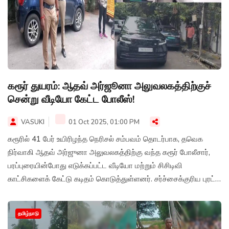
கரூர் துயரம்: ஆதவ் அர்ஜூனா அலுவலகத்திற்குச்
சென்று வீடியோ கேட்ட போலீஸ்!
VASUKI
01 Oct 2025, 01:00 PM
கரூரில் 41 பேர் உயிரிழந்த நெரிசல் சம்பவம் தொடர்பாக, தவெக
நிர்வாகி ஆதவ் அர்ஜுனா அலுவலகத்திற்கு வந்த கரூர் போலீசார்,
பரப்புரையின்போது எடுக்கப்பட்ட வீடியோ மற்றும் சிசிடிவி
காட்சிகளைக் கேட்டு கடிதம் கொடுத்துள்ளனர். சர்ச்சைக்குரிய புரட்சி
பதிவுக்காகச் சைபர் கிரைம் போலீசும் வழக்குப்பதிவு செய்துள்ளதால்,
ஆதவ் அர்ஜுனாவுக்கு நெருக்கடி அதிகரித்துள்ளது.
தமிழ்நாடு