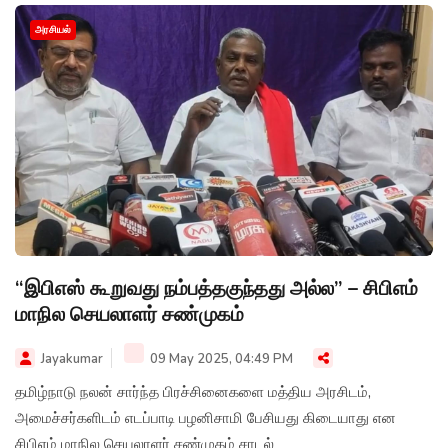
அரசியல்
“இபிஎஸ் கூறுவது நம்பத்தகுந்தது அல்ல” – சிபிஎம்
மாநில செயலாளர் சண்முகம்
Jayakumar
09 May 2025, 04:49 PM
தமிழ்நாடு நலன் சார்ந்த பிரச்சினைகளை மத்திய அரசிடம்,
அமைச்சர்களிடம் எடப்பாடி பழனிசாமி பேசியது கிடையாது என
சிபிஎம் மாநில செயலாளர் சண்முகம் சாடல்