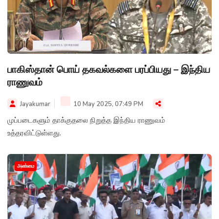
பாகிஸ்தான் பொய் தகவல்களை பரப்பியது – இந்திய
ராணுவம்
Jayakumar
10 May 2025, 07:49 PM
முப்படைகளும் தாக்குதலை நிறுத்த இந்திய ராணுவம்
உத்தரவிட்டுள்ளது.
அண்மை