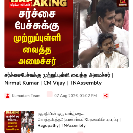
வீடியோ ஸ்டோரி
சர்ச்சைபேச்சுக்கு முற்றுப்புள்ளி வைத்த அமைச்சர் |
Nirmal Kumar | CM Vijay | TNAssembly
Kumudam Team
07 Aug 2026, 01:02 PM
ரகுபதியின் ஒரு வார்த்தை...
கொந்தளித்தஅமைச்சர்கள்!பேரவையில் பரபரப்பு |
Ragupathy| TNAssembly