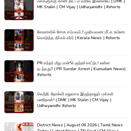
மக்களுக்கு காண திட்டம் வரவே இல்லையே | DMK |
MK Stalin | CM Vijay | Udhayanidhi | #shorts
கேரளாவில் சோக சம்பவம்..! முதியவரை மீட்க உயிரை
கொடுத்த நீச்சல் வீரர் | Kerala News | #shorts
PR சுந்தர் மீது பாலி*ல் குற்றச்சாட்டு..! என்ன
நடந்தது? | PR Sundar Arrest | Kumudam News|
#shorts
வெற்றி, தோல்வி எதுவாக இருந்தாலும் மக்கள்
பணிதான்! | DMK | MK Stalin | CM Vijay |
Udhayanidhi #shorts
District News | August 06 2026 | Tamil News
Today | Latest News | TN Govt | CM Vijay |