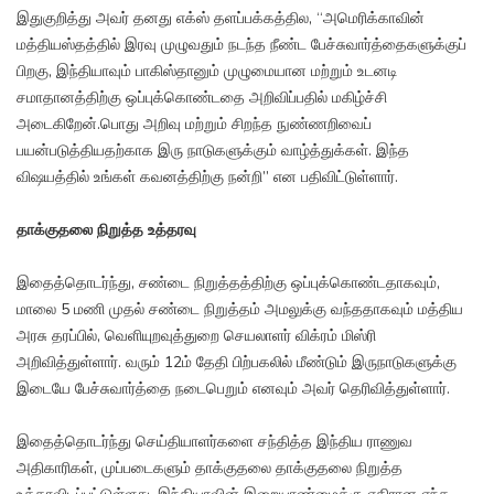
இதுகுறித்து அவர் தனது எக்ஸ் தளப்பக்கத்தில, “அமெரிக்காவின்
மத்தியஸ்தத்தில் இரவு முழுவதும் நடந்த நீண்ட பேச்சுவார்த்தைகளுக்குப்
பிறகு, இந்தியாவும் பாகிஸ்தானும் முழுமையான மற்றும் உடனடி
சமாதானத்திற்கு ஒப்புக்கொண்டதை அறிவிப்பதில் மகிழ்ச்சி
அடைகிறேன்.பொது அறிவு மற்றும் சிறந்த நுண்ணறிவைப்
பயன்படுத்தியதற்காக இரு நாடுகளுக்கும் வாழ்த்துக்கள். இந்த
விஷயத்தில் உங்கள் கவனத்திற்கு நன்றி” என பதிவிட்டுள்ளார்.
தாக்குதலை நிறுத்த உத்தரவு
இதைத்தொடர்ந்து, சண்டை நிறுத்தத்திற்கு ஒப்புக்கொண்டதாகவும்,
மாலை 5 மணி முதல் சண்டை நிறுத்தம் அமலுக்கு வந்ததாகவும் மத்திய
அரசு தரப்பில், வெளியுறவுத்துறை செயலாளர் விக்ரம் மிஸ்ரி
அறிவித்துள்ளார். வரும் 12ம் தேதி பிற்பகலில் மீண்டும் இருநாடுகளுக்கு
இடையே பேச்சுவார்த்தை நடைபெறும் எனவும் அவர் தெரிவித்துள்ளார்.
இதைத்தொடர்ந்து செய்தியாளர்களை சந்தித்த இந்திய ராணுவ
அதிகாரிகள், முப்படைகளும் தாக்குதலை தாக்குதலை நிறுத்த