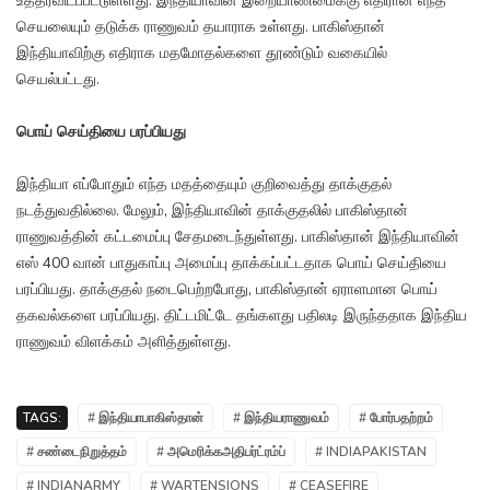
உத்தரவிடப்பட்டுள்ளது. இந்தியாவின் இறையாண்மைக்கு எதிரான எந்த
செயலையும் தடுக்க ராணுவம் தயாராக உள்ளது. பாகிஸ்தான்
இந்தியாவிற்கு எதிராக மதமோதல்களை தூண்டும் வகையில்
செயல்பட்டது.
பொய் செய்தியை பரப்பியது
இந்தியா எப்போதும் எந்த மதத்தையும் குறிவைத்து தாக்குதல்
நடத்துவதில்லை. மேலும், இந்தியாவின் தாக்குதலில் பாகிஸ்தான்
ராணுவத்தின் கட்டமைப்பு சேதமடைந்துள்ளது. பாகிஸ்தான் இந்தியாவின்
எஸ் 400 வான் பாதுகாப்பு அமைப்பு தாக்கப்பட்டதாக பொய் செய்தியை
பரப்பியது. தாக்குதல் நடைபெற்றபோது, பாகிஸ்தான் ஏராளமான பொய்
தகவல்களை பரப்பியது. திட்டமிட்டே தங்களது பதிலடி இருந்ததாக இந்திய
ராணுவம் விளக்கம் அளித்துள்ளது.
TAGS:
# இந்தியாபாகிஸ்தான்
# இந்தியராணுவம்
# போர்பதற்றம்
# சண்டைநிறுத்தம்
# அமெரிக்கஅதிபர்ட்ரம்ப்
# INDIAPAKISTAN
# INDIANARMY
# WARTENSIONS
# CEASEFIRE