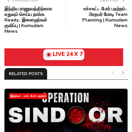
Previous Post
Next Post
இந்திய ராணுவத்திற்காக
உச்சகட்ட போர் பதற்றம்..
எதுவும் செய்ய நாங்க
பிரதமர் மோடி Team
Ready.. இளைஞர்கள்
Planning | Kumudam
குவிப்பு | Kumudam
News
News
LIVE 24 X 7
RELATED POSTS
இந்தியா - பாக். போர் பதற்றம்