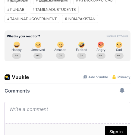
# தமிழகஅரசு
# இந்தியாபாகிஸ்தான்
# ATTACKONPUNJAB
# PUNJAB
# TAMILNADUSTUDENTS
# TAMILNADUGOVERNMENT
# INDIAPAKISTAN