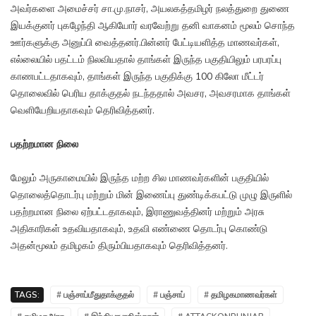
அவர்களை அமைச்சர் சா.மு.நாசர், அயலகத்தமிழர் நலத்துறை துணை
இயக்குனர் புகழேந்தி ஆகியோர் வரவேற்று தனி வாகனம் மூலம் சொந்த
ஊர்களுக்கு அனுப்பி வைத்தனர்.பின்னர் பேட்டியளித்த மாணவர்கள்,
எல்லையில் பதட்டம் நிலவியதால் தாங்கள் இருந்த பகுதியிலும் பரபரப்பு
காணபட்டதாகவும், தாங்கள் இருந்த பகுதிக்கு 100 கிலோ மீட்டர்
தொலைவில் பெரிய தாக்குதல் நடந்ததால் அவசர, அவசரமாக தாங்கள்
வெளியேறியதாகவும் தெரிவித்தனர்.
பதற்றமான நிலை
மேலும் அருகாமையில் இருந்த மற்ற சில மாணவர்களின் பகுதியில்
தொலைத்தொடர்பு மற்றும் மின் இணைப்பு துண்டிக்கபட்டு முழு இருளில்
பதற்றமான நிலை ஏற்பட்டதாகவும், இராணுவத்தினர் மற்றும் அரசு
அதிகாரிகள் உதவியதாகவும், உதவி எண்ணை தொடர்பு கொண்டு
அதன்மூலம் தமிழகம் திரும்பியதாகவும் தெரிவித்தனர்.
TAGS:
# பஞ்சாப்மீதுதாக்குதல்
# பஞ்சாப்
# தமிழகமாணவர்கள்