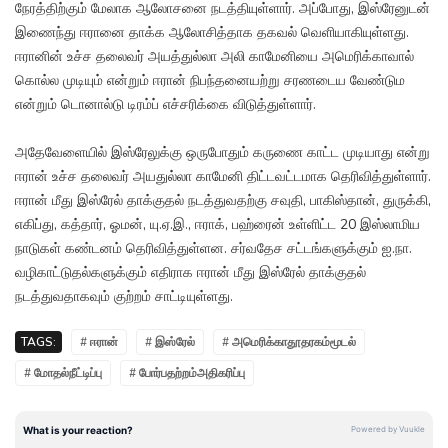
நேரத்திற்கும் மேலாக ஆலோசனை நடத்தியுள்ளார். அப்போது, இஸ்ரேனுடன்
இணைந்து ஈரானை தாக்க ஆலோசித்தாக தகவல் வெளியாகியுள்ளது.
ஈரானின் உச்ச தலைவர் அயத்துல்லா அலி காமேனியை அமெரிக்காவால்
கொல்ல முடியும் என்றும் ஈரான் நிபந்தனையற்று சரணடைய வேண்டும
என்றும் டொனால்டு டிரம்ப் எச்சரிக்கை விடுத்துள்ளார்.
அதேவேளையில் இஸ்ரேலுக்கு ஒருபோதும் கருணை காட்ட முடியாது என்று
ஈரான் உச்ச தலைவர் அயதுல்லா காமேனி திட்டவட்டமாக தெரிவித்துள்ளார்.
ஈரான் மீது இஸ்ரேல் தாக்குதல் நடத்துவதற்கு சவுதி, பாகிஸ்தான், துருக்கி,
எகிப்து, கத்தார், ஓமன், யு.ஏ.இ., ஈராக், பஹ்ரைன் உள்ளிட்ட 20 இஸ்லாமிய
நாடுகள் கண்டனம் தெரிவித்துள்ளன. சர்வதேச சட்டங்களுக்கும் ஐ.நா.
வழிகாட்டுதல்களுக்கும் எதிராக ஈரான் மீது இஸ்ரேல் தாக்குதல்
நடத்துவதாகவும் குற்றம் சாட்டியுள்ளது.
TAGS:
# ஈரான்
# இஸ்ரேல்
# அமெரிக்காதூதரகம்மூடல்
# மோதல்நீட்டிப்பு
# போர்பதற்றம்அதிகரிப்பு