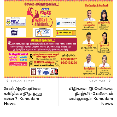
Previous Post
Next Post
சேலம் அருகே ரயிலை
விதிகளை மீறி கேளிக்கை
கவிழ்க்க சதி?நடந்தது
நிகழ்ச்சி -போலீஸுடன்
என்ன ?| Kumudam
வாக்குவாதம்| Kumudam
News
News