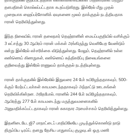
தாக்குதலில் குறிப்பிடத்தக்க எண்ணிக்கையிலான அதிகாரிகள் மற்றும்
தளபதிகள் கொல்லப்பட்டதாக கூறப்படுகிறது. இஸ்ரேல் மீது முதல்
முறையாக ஹைப்பர்சோனிக் ஏவுகணை மூலம் தாக்குதல் நடத்தியதாக
ஈரான் தெரிவித்துள்ளது.
இந்த நிலையில், ஈரான் தலைநகர் தெஹ்ரானின் மையப்பகுதியில் வசிக்கும்
3 லட்சத்து 30 ஆயிரம் ஈரான் மக்கள் அங்கிருந்து வெளியேற வேண்டும்
என்று இஸ்ரேல் எச்சரிக்கை விடுத்துள்ளது. மேலும், தெஹ்ரானில் உள்ள
எண்ணெய் கிணறுகள், எண்ணெய் சுத்திகரிப்பு நிலையங்களை
குறிவைத்து இஸ்ரேல் ராணுவம் தாக்குதல் நடத்தியுள்ளது.
ஈரான் தாக்குதலில் இஸ்ரேலில் இதுவரை 24 போ் உயிரிழந்ததாகவும், 500-
க்கும் மேற்பட்டவா்கள் காயமடைந்ததாகவும் அந்நாட்டு ஊடகங்கள்
தெரிவிக்கின்றன. அதேபோல், ஈரானில் 244 போ் உயிரிழந்ததாகவும்,
ஆயிரத்து 277 போ் காயமடைந்து மருத்துவமனைகளில்
அனுமதிக்கப்பட்டதாகவும் ஈரான் சுகாதார அமைச்சகம் தெரிவித்துள்ளது.
இதனிடையே, ஜி7 மாநாட்டைப் பாதியிலேயே முடித்துக்கொண்டு நாடு
திரும்பிய டிரம்ப், தனது தேசிய பாதுகாப்பு குழுவுடன் ஒரு மணி