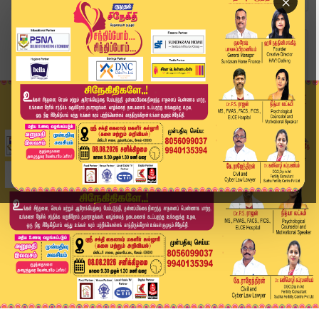
×
Home
உலகம்
இஸ்ரேலுடன் இணைந்து ஈரானை தாக்க அமெரிக்கா தயாராக...