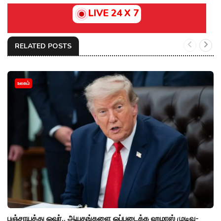
LIVE 24 X 7
RELATED POSTS
உலகம்
பஞ்சாயத்து ஓவர்.. ஆயுதங்களை ஒப்படைக்க ஹமாஸ் முடிவு-