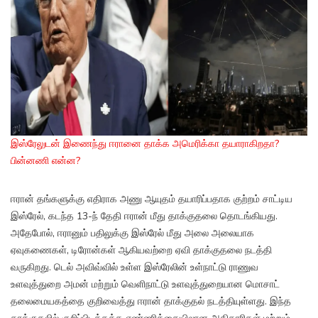
இஸ்ரேலுடன் இணைந்து ஈரானை தாக்க அமெரிக்கா தயாராகிறதா?
பின்னணி என்ன?
ஈரான் தங்களுக்கு எதிராக அணு ஆயுதம் தயாரிப்பதாக குற்றம் சாட்டிய
இஸ்ரேல், கடந்த 13-ந் தேதி ஈரான் மீது தாக்குதலை தொடங்கியது.
அதேபோல், ஈரானும் பதிலுக்கு இஸ்ரேல் மீது அலை அலையாக
ஏவுகணைகள், டிரோன்கள் ஆகியவற்றை ஏவி தாக்குதலை நடத்தி
வருகிறது. டெல் அவிவ்வில் உள்ள இஸ்ரேலின் உள்நாட்டு ராணுவ
உளவுத்துறை அமன் மற்றும் வெளிநாட்டு உளவுத்துறையான மொசாட்
தலைமையகத்தை குறிவைத்து ஈரான் தாக்குதல் நடத்தியுள்ளது. இந்த