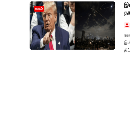
இஸ
உலகம்
த
ஈரா
இஸ
தி