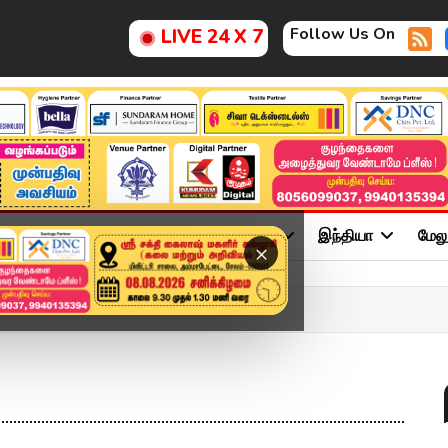
Follow Us On
LIVE 24 X 7
ு
சினிமா
அரசியல்
விளையாட்டு
இந்தியா
மேல
×