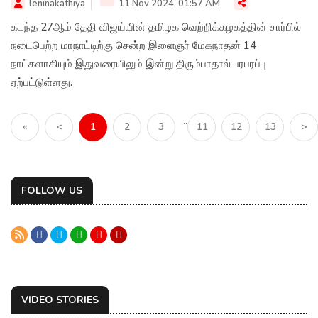
leninakathiya
11 Nov 2024, 01:57 AM
கடந்த 27ஆம் தேதி விஜய்யின் தமிழக வெற்றிக்கழகத்தின் சார்பில்
நடைபெற்ற மாநாட்டிற்கு சென்ற இளைஞர் மேகநாதன் 14
நாட்களாகியும் இதுவரையிலும் இன்று திரும்பாதால் பரபரப்பு
ஏற்பட்டுள்ளது.
...
«
<
1
2
3
11
12
13
>
FOLLOW US
VIDEO STORIES