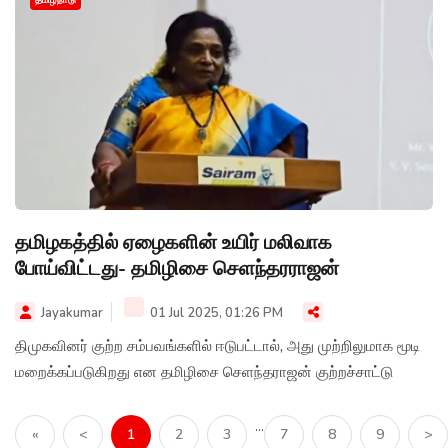
தமிழகத்தில் ஏழைகளின் உயிர் மலிவாக
போய்விட்டது- தமிழிசை செளந்தரராஜன்
Jayakumar
01 Jul 2025, 01:26 PM
திமுகவினர் குற்ற சம்பவங்களில் ஈடுபட்டால், அது முற்றிலுமாக மூடி
மறைக்கப்படுகிறது என தமிழிசை செளந்தராஜன் குற்றச்சாட்டு
...
«
<
1
2
3
7
8
9
>