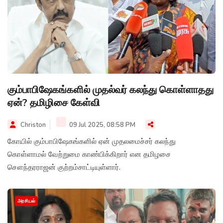
கும்பாபிஷேகங்களில் முதல்வர் கலந்து கொள்ளாதது
ஏன்? தமிழிசை கேள்வி
Christon
09 Jul 2025, 08:58 PM
கோயில் கும்பாபிஷேகங்களில் ஏன் முதலமைச்சர் கலந்து
கொள்ளாமல் வேற்றுமை காண்பிக்கிறார் என தமிழசை
சௌந்தரராஜன் குற்றம்சாட்டியுள்ளார்.
அரசியல்