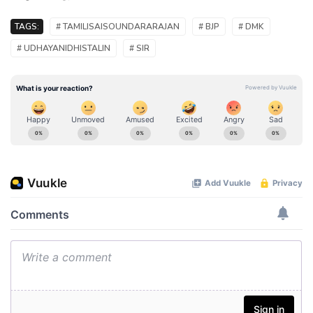
TAGS:
# TAMILISAISOUNDARARAJAN
# BJP
# DMK
# UDHAYANIDHISTALIN
# SIR