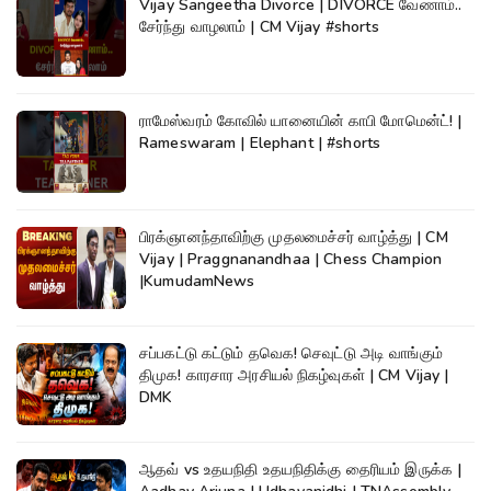
Vijay Sangeetha Divorce | DIVORCE வேணாம்..
சேர்ந்து வாழலாம் | CM Vijay #shorts
ராமேஸ்வரம் கோவில் யானையின் காபி மோமென்ட்! |
Rameswaram | Elephant | #shorts
பிரக்ஞானந்தாவிற்கு முதலமைச்சர் வாழ்த்து | CM
Vijay | Praggnanandhaa | Chess Champion
|KumudamNews
சப்பகட்டு கட்டும் தவெக! செவுட்டு அடி வாங்கும்
திமுக! காரசார அரசியல் நிகழ்வுகள் | CM Vijay |
DMK
ஆதவ் vs உதயநிதி உதயநிதிக்கு தைரியம் இருக்க |