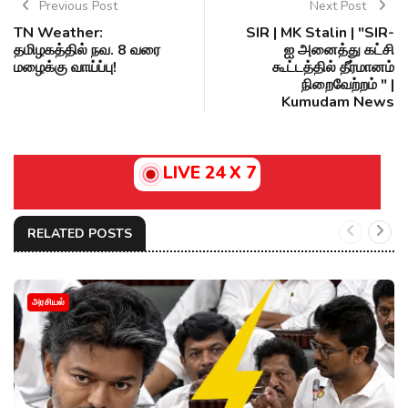
Previous Post
Next Post
TN Weather:
SIR | MK Stalin | "SIR-
தமிழகத்தில் நவ. 8 வரை
ஐ அனைத்து கட்சி
மழைக்கு வாய்ப்பு!
கூட்டத்தில் தீர்மானம்
நிறைவேற்றம் " |
Kumudam News
LIVE 24 X 7
RELATED POSTS
அரசியல்