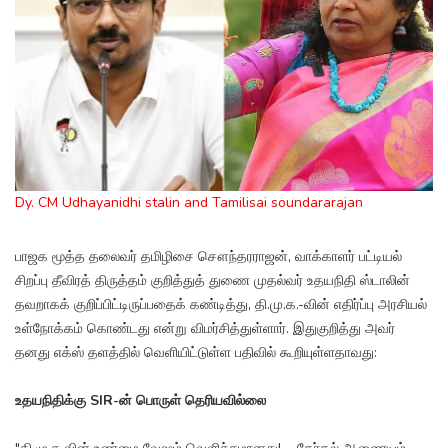
Dy. CM Udhayanidhi stalin and Tamilisai soundararajan
பாஜக மூத்த தலைவர் தமிழிசை சௌந்தரராஜன், வாக்காளர் பட்டியல்
சிறப்பு தீவிரத் திருத்தம் குறித்துத் துணை முதல்வர் உதயநிதி ஸ்டாலின்
தவறாகக் குறிப்பிட்டிருப்பதைக் கண்டித்து, தி.மு.க.-வின் எதிர்ப்பு அரசியல்
உள்நோக்கம் கொண்டது என்று விமர்சித்துள்ளார். இதுகுறித்து அவர்
தனது எக்ஸ் தளத்தில் வெளியிட்டுள்ள பதிவில் கூறியுள்ளதாவது:
உதயநிதிக்கு SIR-ன் பொருள் தெரியவில்லை