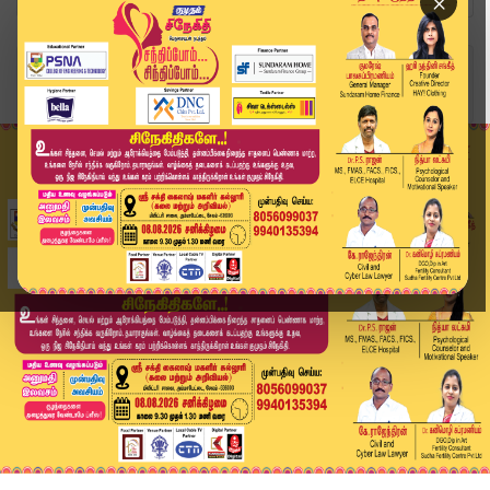
×
Home
அரசியல்
"உதயநிதிக்கு SIR-ன் அர்த்தம் தெரியவில்லை"- தமிழ...