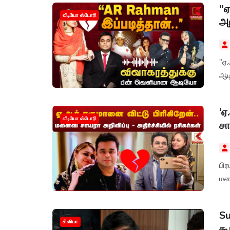
"ஏ
வீடியோ ஸ்டோரி
அற
"ஏ.
ஆட
‘ஏ
வீடியோ ஸ்டோரி
சா
பி
மனை
Su
சினிமா
கூ