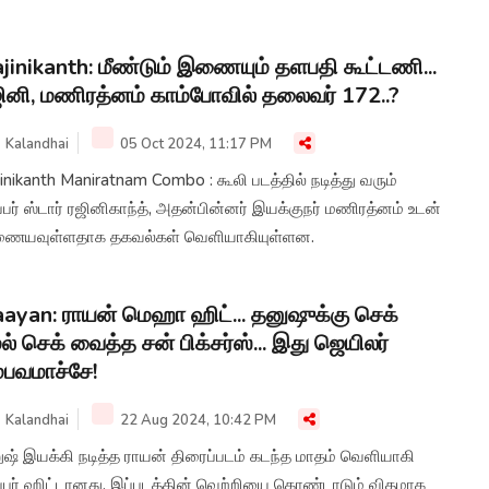
jinikanth: மீண்டும் இணையும் தளபதி கூட்டணி...
ினி, மணிரத்னம் காம்போவில் தலைவர் 172..?
Kalandhai
05 Oct 2024, 11:17 PM
inikanth Maniratnam Combo : கூலி படத்தில் நடித்து வரும்
்பர் ஸ்டார் ரஜினிகாந்த், அதன்பின்னர் இயக்குநர் மணிரத்னம் உடன்
ையவுள்ளதாக தகவல்கள் வெளியாகியுள்ளன.
ayan: ராயன் மெஹா ஹிட்... தனுஷுக்கு செக்
ல் செக் வைத்த சன் பிக்சர்ஸ்... இது ஜெயிலர்
்பவமாச்சே!
Kalandhai
22 Aug 2024, 10:42 PM
ுஷ் இயக்கி நடித்த ராயன் திரைப்படம் கடந்த மாதம் வெளியாகி
ப்பர் ஹிட்டானது. இப்படத்தின் வெற்றியை கொண்டாடும் விதமாக