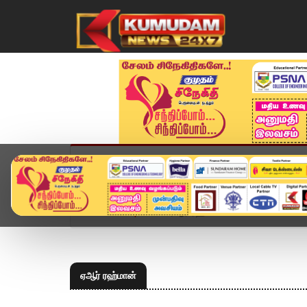
முகப்பு
விளையாட்டு
அண்மை
தமிழ்நாட
Home
Topics
ஏஆர் ரஹ்மான்
ஏஆர் ரஹ்மான்