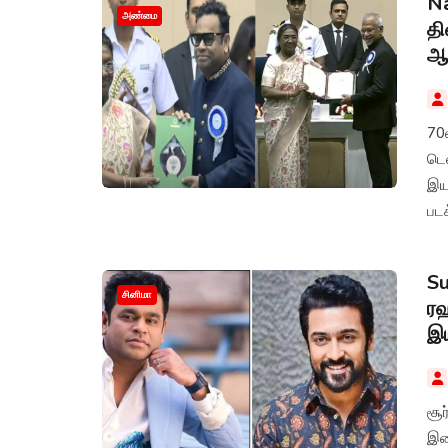
N
அண்மை
தி
ஆஜ
70
டெ
இய
பட
Su
சினிமா
ரஹ
இய
சூர
இண