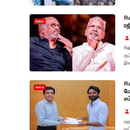
Ra
சினிமா
ரஜ
Raj
சூப
இண
Ra
சினிமா
மே
சம
தன
சூ