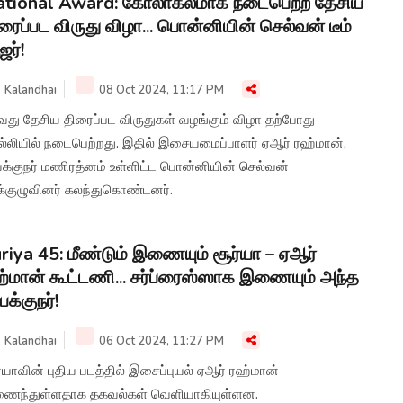
ational Award: கோலாகலமாக நடைபெற்ற தேசிய
ரைப்பட விருது விழா... பொன்னியின் செல்வன் டீம்
ர்!
Kalandhai
08 Oct 2024, 11:17 PM
வது தேசிய திரைப்பட விருதுகள் வழங்கும் விழா தற்போது
ல்லியில் நடைபெற்றது. இதில் இசையமைப்பாளர் ஏஆர் ரஹ்மான்,
க்குநர் மணிரத்னம் உள்ளிட்ட பொன்னியின் செல்வன்
க்குழுவினர் கலந்துகொண்டனர்.
riya 45: மீண்டும் இணையும் சூர்யா – ஏஆர்
்மான் கூட்டணி... சர்ப்ரைஸ்ஸாக இணையும் அந்த
க்குநர்!
Kalandhai
06 Oct 2024, 11:27 PM
்யாவின் புதிய படத்தில் இசைப்புயல் ஏஆர் ரஹ்மான்
ைந்துள்ளதாக தகவல்கள் வெளியாகியுள்ளன.