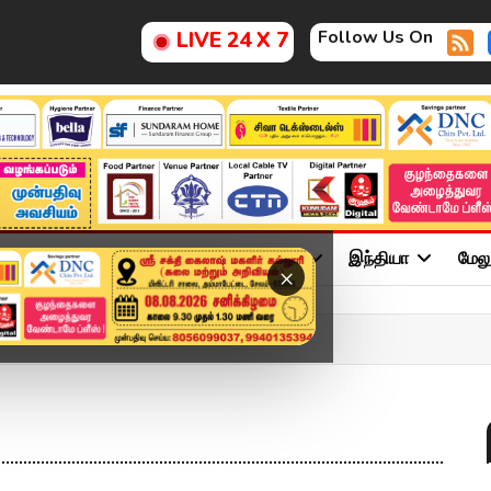
Follow Us On
LIVE 24 X 7
ு
சினிமா
அரசியல்
விளையாட்டு
இந்தியா
மேல
×