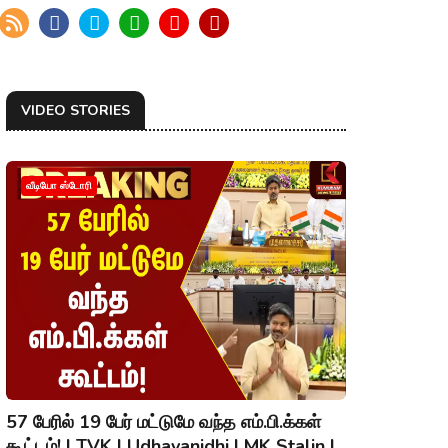
VIDEO STORIES
வீடியோ ஸ்டோரி
57 பேரில் 19 பேர் மட்டுமே வந்த எம்.பி.க்கள்
கூட்டம்! | TVK | Udhayanidhi | MK Stalin |