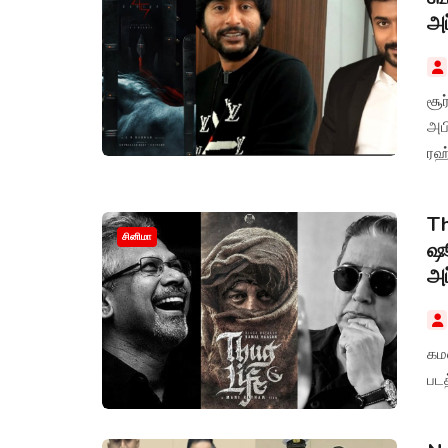
அப
சூ
அபி
ரஹ
Th
சினிமா
ஷூ
அப
கம
படத