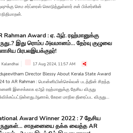
ஷுக்கு செம சர்ப்ரைஸ் கொடுத்துள்ளார் சன் பிக்சர்ஸின்
ாநிதிமாறன்.
 Rahman Award : ஏ. ஆர். ரஹ்மானுக்கு
ருது..? இது ரொம்ப அவமானம்… தேர்வு குழுவை
ளாசிய பிரபலஇயக்குநர்!
Kalandhai
17 Aug 2024, 11:57 AM
dujeevitham Director Blessy About Kerala State Award
24 to AR Rahman : பொன்னியின்செல்வன் படத்தின் சிறந்த
ன்னணி இசைக்காக ஏஆர் ரஹ்மானுக்கு தேசிய விருது
விக்கப்பட்டுள்ளது.ஆனால், கேரள மாநில திரைப்பட விருது
ழாவில் ஏஆர் ரஹ்மான்
மானப்படுத்தப்பட்டுள்ளதாக,ஆடுஜீவிதம் இயக்குநர் பிளெஸ்ஸி
tional Award Winner 2022 : 7 தேசிய
ம் அதிருப்தியில் உள்ளார்.
ிருதுகள்… சாதனையை தக்க வைத்த AR