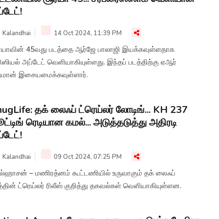
்டேட்!
Kalandhai
14 Oct 2024, 11:39 PM
ர்யாவின் 45வது படத்தை ஆர்ஜே பாலாஜி இயக்கவுள்ளதாக
ஸியல் அப்டேட் வெளியாகியுள்ளது. இந்தப் படத்திற்கு ஏஆர்
்மான் இசையமைக்கவுள்ளார்.
ugLife: தக் லைஃப் ட்ரெய்லர் லோடிங்... KH 237
ட்டிங் ரெடியான கமல்... அடுத்தடுத்து அதிரடி
்டேட்!
Kalandhai
09 Oct 2024, 07:25 PM
ல்ஹாசன் – மணிரத்னம் கூட்டணியில் உருவாகும் தக் லைஃப்
்தின் ட்ரெய்லர் ரிலீஸ் குறித்து தகவல்கள் வெளியாகியுள்ளன.