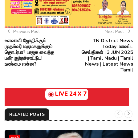
Previous Post
Next Post
உளவாளி ஜோதிக்கும்
TN District News
முதல்வர் மருமகனுக்கும்
Today: மாவட்ட
தொடர்பா? பாஜக வைத்த
செய்திகள் | 3 JUN 2025
பகீர் குற்றச்சாட்டு..!
| Tamil Nadu | Tamil
உண்மை என்ன?
News | Latest News
Tamil
LIVE 24 X 7
RELATED POSTS
உலகம்