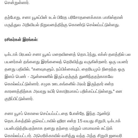
சென்றுள்ளார்.
தற்போது, சனா யூசுப்பின் உடல் பிரேத பரிசோதனைக்காக பாகிஸ்தான்
மருத்துவ அறிவியல் நிறுவனத்திற்கு கொண்டு செல்லப்பட்டுள்ளது.
ரசிகர்கள் இரங்கல்:
டிக்டாக் பிரபலம் சனா யூசுப் மறைவினைத் தொடர்ந்து, எக்ஸ் தளத்தில் பல
பயனர்கள் தங்களது இரங்கலைத் தெரிவித்து வருகின்றனர். ஒரு பயனர்
தனது பதிவில், "கனவுகளும், நம்பிக்கையும், தைரியமும் நிறைந்த ஒரு
இளம் பெண் - ஆன்லைனில் இருப்பதற்குத் துணிந்ததற்காகவே
கொல்லப்பட்டுள்ளார். சமூக ஊடகங்களில் அவர் இருந்தார் என்ற
காரணத்திற்கக அவரது உயிர் கொடூரமாகப் பறிக்கப்பட்டுள்ளது," என
குறிப்பிட்டுள்ளார்.
சனா யூசப் கொலை செய்யப்பட்டதை போன்றே, இந்த ஆண்டு
தொடக்கத்தில் குவெட்டாவில் ஹிரா என்ற 15 வயது சிறுமி, டிக்டாக்
பயன்படுத்தியதற்காக தனது தந்தை மற்றும் மாமாவால் சுட்டுக்
கொல்லப்பட்டார். அமெரிக்காவில் வசித்து வந்த அந்த சிறுமி ஜனவரி