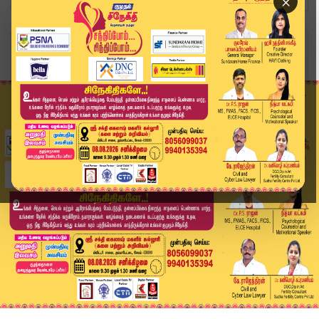
×
Home
உலகம்
17 வயது டிக்டாக் பிரபலம் சுட்டுக்கொலை: அதிர்ச்ச...