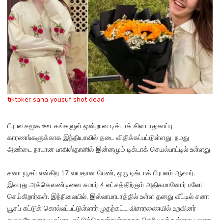
tiktoker sana yousuf shot dead
பிரபல சமூக ஊடகங்களுள் ஒன்றான டிக்டாக் சில பாதுகாப்பு
காரணங்களுக்காக இந்தியாவில் தடை விதிக்கப்பட்டுள்ளது. நமது
அண்டை நாடான பாகிஸ்தானில் இன்னமும் டிக்டாக் செயல்பாட்டில் உள்ளது.
சனா யூசப் என்கிற 17 வயதான பெண், ஒரு டிக்டாக் பிரபலம் ஆவார்.
இவரது அக்கௌண்டினை சுமார் 4 லட்சத்திற்கும் அதிகமானோர் பலோ
செய்கிறார்கள். இந்நிலையில், இஸ்லாமாபாத்தில் உள்ள தனது வீட்டில் சனா
யூசப் சுட்டுக் கொல்லப்பட்டுள்ளார்.முதற்கட்ட விசாரணையில் உறவினர்