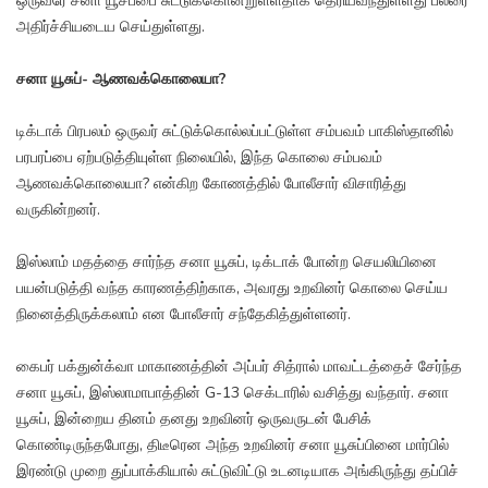
ஒருவரே சனா யூசப்பை சுட்டுக்கொன்றுள்ளதாக தெரியவந்துள்ளது பலரை
அதிர்ச்சியடைய செய்துள்ளது.
சனா யூசுப்- ஆணவக்கொலையா?
டிக்டாக் பிரபலம் ஒருவர் சுட்டுக்கொல்லப்பட்டுள்ள சம்பவம் பாகிஸ்தானில்
பரபரப்பை ஏற்படுத்தியுள்ள நிலையில், இந்த கொலை சம்பவம்
ஆணவக்கொலையா? என்கிற கோணத்தில் போலீசார் விசாரித்து
வருகின்றனர்.
இஸ்லாம் மதத்தை சார்ந்த சனா யூசுப், டிக்டாக் போன்ற செயலியினை
பயன்படுத்தி வந்த காரணத்திற்காக, அவரது உறவினர் கொலை செய்ய
நினைத்திருக்கலாம் என போலீசார் சந்தேகித்துள்ளனர்.
கைபர் பக்துன்க்வா மாகாணத்தின் அப்பர் சித்ரால் மாவட்டத்தைச் சேர்ந்த
சனா யூசுப், இஸ்லாமாபாத்தின் G-13 செக்டாரில் வசித்து வந்தார். சனா
யூசுப், இன்றைய தினம் தனது உறவினர் ஒருவருடன் பேசிக்
கொண்டிருந்தபோது, திடீரென அந்த உறவினர் சனா யூசுப்பினை மார்பில்
இரண்டு முறை துப்பாக்கியால் சுட்டுவிட்டு உடனடியாக அங்கிருந்து தப்பிச்