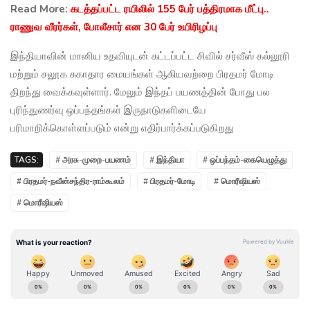
Read More:
கடத்தப்பட்ட ரயிலில் 155 பேர் பத்திரமாக மீட்பு..
ராணுவ வீரர்கள், போலீசார் என 30 பேர் உயிரிழப்பு
இந்தியாவின் மானிய உதவியுடன் கட்டப்பட்ட சிவில் சர்வீஸ் கல்லூரி
மற்றும் சலூக சுகாதார மையங்கள் ஆகியவற்றை பிரதமர் மோடி
திறந்து வைக்கவுள்ளார். மேலும் இந்தப் பயணத்தின் போது பல
புரிந்துணர்வு ஒப்பந்தங்கள் இருநாடுகளிடையே
பரிமாறிக்கொள்ளப்படும் என்று எதிர்பார்க்கப்படுகிறது
TAGS:
# அரசு-முறை-பயணம்
# இந்தியா
# ஒப்பந்தம்-கையெழுத்து
# பிரதமர்-நவீன்சந்திர-ராம்கூலம்
# பிரதமர்-மோடி
# மொரீஷியஸ்
# மொரீஷியஸ்