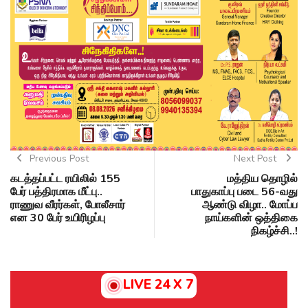
Previous Post
Next Post
கடத்தப்பட்ட ரயிலில் 155
மத்திய தொழில்
பேர் பத்திரமாக மீட்பு..
பாதுகாப்பு படை 56-வது
ராணுவ வீரர்கள், போலீசார்
ஆண்டு விழா.. மோப்ப
என 30 பேர் உயிரிழப்பு
நாய்களின் ஒத்திகை
நிகழ்ச்சி..!
LIVE 24 X 7