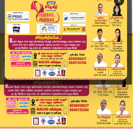
×
Home
உலகம்
அரசு முறை பயணமாக மொரீஷியஸ் சென்ற பிரதமர் மோடி.....