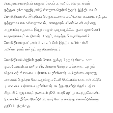
பொருளாதாரத்தின் பாதுகாப்பைப் பராமரிப்பதில் தாங்கள்
ஒத்துழைக்க உறுதிபூண்டுள்ளதாக தெரிவித்தார். இந்தியாவும்
மொரீஷியஸூம் இந்தியப் பெருங்கடலால் மட்டுமல்ல, கலாசாரத்திலும்
ஒற்றுமையாக உள்ளதாகவும், சுகாதாரம், விண்வெளி அல்லது
பாதுகாப்பு எதுவாக இருந்தாலும், ஒருவருக்கொருவர் முன்னேறி
வருவதாகவும் கூறினார். மேலும், அடுத்த 5 ஆண்டுகளில்
மொரீஷியஸ் நாட்டினர் 5 லட்சம் பேர் இந்தியாவில் கல்வி
பயில்வார்கள் என்றும் உறுதியளித்தார்.
மொரீஷியஸ் அதிபர் தரம் கோகூலுக்கு பிரதமர் மோடி மகா
கும்பமேளாவின் புனித நீர், பீகாரை சேர்ந்த மக்கானா மற்றும்
விநாயகர் சிலையை பரிசாக வழங்கினார். அதேபோல அவரது
மனைவி பிருந்தா கோகூலுக்கு சடேலி பெட்டியில் பனாரஸ் பட்டுப்
புடவையை பரிசாக வழங்கினார். கடந்த ஆண்டு தேசிய தின
விழாவில் குடியரசுத் தலைவர் திரௌபதி முர்மு கலந்துகொண்ட
நிலையில், இந்த ஆண்டு பிரதமர் மோடி கலந்து கொண்டுள்ளது
குறிப்பிடத்தக்கது.