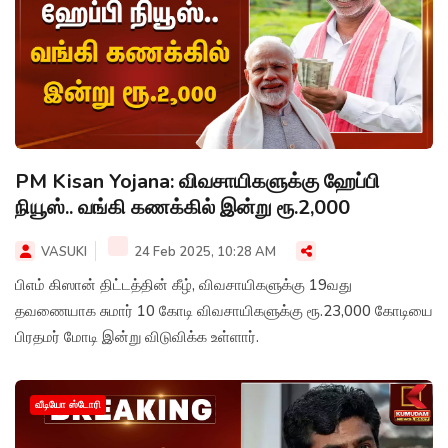
PM Kisan Yojana: விவசாயிகளுக்கு ஹேப்பி
நியூஸ்.. வங்கி கணக்கில் இன்று ரூ.2,000
VASUKI
24 Feb 2025, 10:28 AM
பிஎம் கிஸான் திட்டத்தின் கீழ், விவசாயிகளுக்கு 19வது
தவணையாக சுமார் 10 கோடி விவசாயிகளுக்கு ரூ.23,000 கோடியை
பிரதமர் மோடி இன்று விடுவிக்க உள்ளார்.
வீடியோ ஸ்டோரி