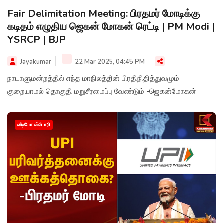
Fair Delimitation Meeting: பிரதமர் மோடிக்கு
கடிதம் எழுதிய ஜெகன் மோகன் ரெட்டி | PM Modi |
YSRCP | BJP
Jayakumar
22 Mar 2025, 04:45 PM
நாடாளுமன்றத்தில் எந்த மாநிலத்தின் பிரதிநிதித்துவமும்
குறையாமல் தொகுதி மறுசீரமைப்பு வேண்டும் -ஜெகன்மோகன்
வீடியோ ஸ்டோரி