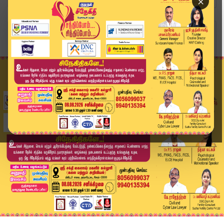
×
Home
உலகம்
லெபனான் மீது இஸ்ரேல் தாக்குதல்... மத்திய கிழக்...