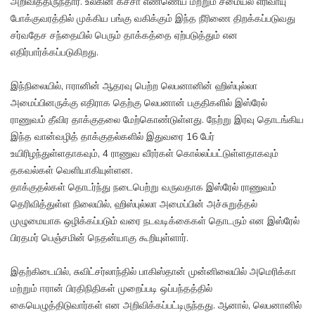
அறிவித்திருந்தார். உலகின் கச்சா எண்ணெய் மற்றும் சமையல் எரிவாயு
போக்குவரத்தில் முக்கிய பங்கு வகிக்கும் இந்த நீரிணை திறக்கப்படுவது
சர்வதேச சந்தையில் பெரும் தாக்கத்தை ஏற்படுத்தும் என
எதிர்பார்க்கப்படுகிறது.
இந்நிலையில், ஈரானின் ஆதரவு பெற்ற லெபனானின் ஹிஸ்புல்லா
அமைப்பினருக்கு எதிராக தெற்கு லெபனான் பகுதிகளில் இஸ்ரேல்
ராணுவம் தீவிர தாக்குதலை மேற்கொண்டுள்ளது. நேற்று இரவு தொடங்கிய
இந்த வான்வழித் தாக்குதல்களில் இதுவரை 16 பேர்
உயிரிழந்துள்ளதாகவும், 4 ராணுவ வீரர்கள் கொல்லப்பட்டுள்ளதாகவும்
தகவல்கள் வெளியாகியுள்ளன.
தாக்குதல்கள் தொடர்ந்து நடைபெற்று வருவதாக இஸ்ரேல் ராணுவம்
தெரிவித்துள்ள நிலையில், ஹிஸ்புல்லா அமைப்பின் அச்சுறுத்தல்
முழுமையாக ஒழிக்கப்படும் வரை நடவடிக்கைகள் தொடரும் என இஸ்ரேல்
பிரதமர் பெஞ்சமின் நெதன்யாகு கூறியுள்ளார்.
இதற்கிடையில், சுவிட்சர்லாந்தில் பாகிஸ்தான் முன்னிலையில் அமெரிக்கா
மற்றும் ஈரான் பிரதிநிதிகள் முறைப்படி ஒப்பந்தத்தில்
கையெழுத்திடுவார்கள் என அறிவிக்கப்பட்டிருந்தது. ஆனால், லெபனானில்