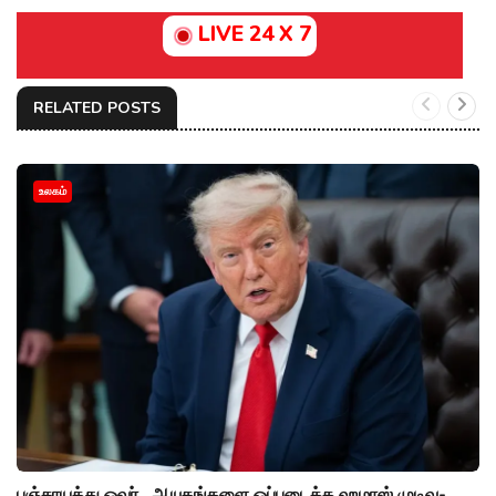
LIVE 24 X 7
RELATED POSTS
உலகம்
பஞ்சாயத்து ஓவர்.. ஆயுதங்களை ஒப்படைக்க ஹமாஸ் முடிவு-