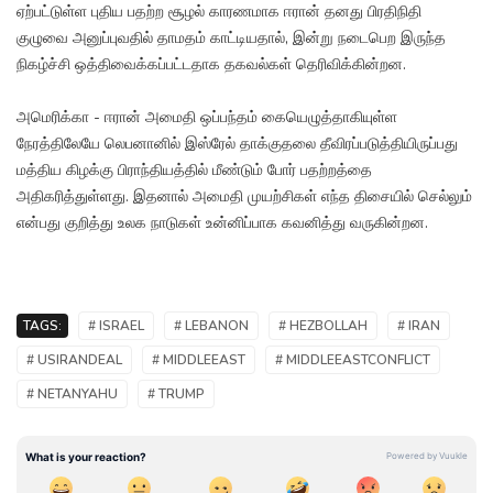
ஏற்பட்டுள்ள புதிய பதற்ற சூழல் காரணமாக ஈரான் தனது பிரதிநிதி
குழுவை அனுப்புவதில் தாமதம் காட்டியதால், இன்று நடைபெற இருந்த
நிகழ்ச்சி ஒத்திவைக்கப்பட்டதாக தகவல்கள் தெரிவிக்கின்றன.
அமெரிக்கா - ஈரான் அமைதி ஒப்பந்தம் கையெழுத்தாகியுள்ள
நேரத்திலேயே லெபனானில் இஸ்ரேல் தாக்குதலை தீவிரப்படுத்தியிருப்பது
மத்திய கிழக்கு பிராந்தியத்தில் மீண்டும் போர் பதற்றத்தை
அதிகரித்துள்ளது. இதனால் அமைதி முயற்சிகள் எந்த திசையில் செல்லும்
என்பது குறித்து உலக நாடுகள் உன்னிப்பாக கவனித்து வருகின்றன.
TAGS:
# ISRAEL
# LEBANON
# HEZBOLLAH
# IRAN
# USIRANDEAL
# MIDDLEEAST
# MIDDLEEASTCONFLICT
# NETANYAHU
# TRUMP