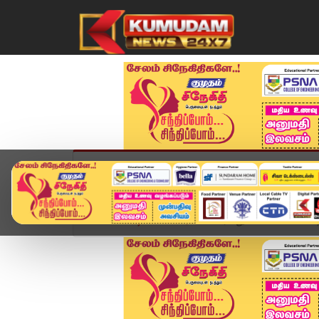
முகப்பு
விளையாட்டு
அண்மை
தமிழ்நாட
Home
வீடியோ ஸ்டோரி
கார் மீது பிக்கப் வேன் மோத