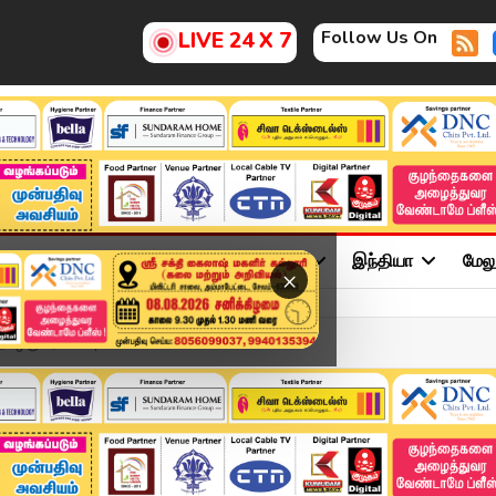
Follow Us On
LIVE 24 X 7
ு
சினிமா
அரசியல்
விளையாட்டு
இந்தியா
மேல
×
ி ஒருவர் ப*லி | Car A...