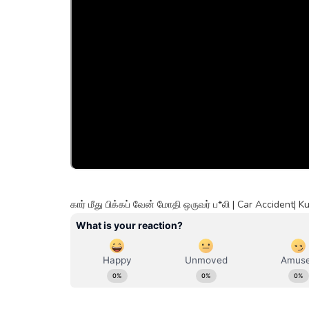
கார் மீது பிக்கப் வேன் மோதி ஒருவர் ப*லி | Car Accident