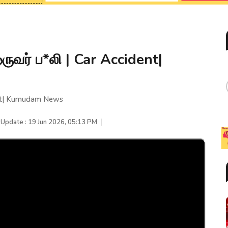
ஒருவர் ப*லி | Car Accident|
dent| Kumudam News
 Update : 19 Jun 2026, 05:13 PM