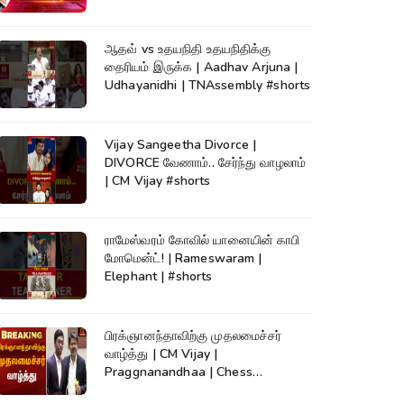
News
ஆதவ் vs உதயநிதி உதயநிதிக்கு
தைரியம் இருக்க | Aadhav Arjuna |
Udhayanidhi | TNAssembly #shorts
Vijay Sangeetha Divorce |
DIVORCE வேணாம்.. சேர்ந்து வாழலாம்
| CM Vijay #shorts
ராமேஸ்வரம் கோவில் யானையின் காபி
மோமென்ட்! | Rameswaram |
Elephant | #shorts
பிரக்ஞானந்தாவிற்கு முதலமைச்சர்
வாழ்த்து | CM Vijay |
Praggnanandhaa | Chess
Champion |KumudamNews