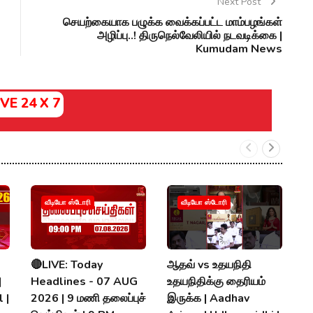
Next Post
செயற்கையாக பழுக்க வைக்கப்பட்ட மாம்பழங்கள்
அழிப்பு..! திருநெல்வேலியில் நடவடிக்கை |
Kumudam News
IVE 24 X 7
வீடியோ ஸ்டோரி
வீடியோ ஸ்டோரி
🔴LIVE: Today
ஆதவ் vs உதயநிதி
V
|
Headlines - 07 AUG
உதயநிதிக்கு தைரியம்
D
 |
2026 | 9 மணி தலைப்புச்
இருக்க | Aadhav
வே