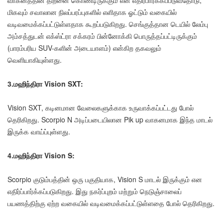
மிகவும் சவாலான நிலப்பரப்புகளில் எளிதாக ஓட்டும் வகையில்
வடிவமைக்கப்பட்டுள்ளதாக கூறப்படுகிறது. செங்குத்தான டெயில் லேம்பு
அம்சத்துடன் எக்ஸ்ட்ரா சக்கரம் பின்னோக்கி பொருத்தப்பட்டிருக்கும்
(பாரம்பரிய SUV-களின் அடையாளம்) என்கிற தகவலும்
வெளியாகியுள்ளது.
3.மஹிந்திரா Vision SXT:
Vision SXT, கடினமான வேலைகளுக்காக உருவாக்கப்பட்டது போல்
தெரிகிறது. Scorpio N அடிப்படையிலான Pik up வாகனமாக இந்த மாடல்
இருக்க வாய்ப்புள்ளது.
4.மஹிந்திரா Vision S:
Scorpio குடும்பத்தின் ஒரு பகுதியாக, Vision S மாடல் இருக்கும் என
எதிர்ப்பார்க்கப்படுகிறது. இது நகர்ப்புறம் மற்றும் நெடுஞ்சாலைப்
பயணத்திற்கு ஏற்ற வகையில் வடிவமைக்கப்பட்டுள்ளதை போல் தெரிகிறது.