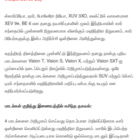
ஸ்கார்பியோ, தார், போலேரோ நியோ, XUV 3XO, எலக்ட்ரிக் வாகனமான
XEV 9e, BE 6 என தனது தயாரிப்புகளின் மூலம் இந்தியாவின் கார்
சந்தையில் முன்னணி நிறுவனமாக விளங்கும் மஹிந்திரா நிறுவனம், கார்
பிரியர்களுக்கு இன்ப அதிர்ச்சி ஒன்றினை அளித்துள்ளது.
சுதந்திரத் தினத்தினை முன்னிட்டு இந்நிறுவனம் தனது நான்கு புதிய
மாடல்களான Vision T, Vision S, Vision X, மற்றும் Vision SXT-ஐ
மும்பையில் நடைப்பெறும் நிகழ்வில் அறிமுகப்படுத்தவுள்ளது. ஒரே
நேரத்தில் நான்கு மாடல்களை அறிமுகப்படுத்துவதால் SUV மற்றும் பிக்கப்
டிரக் சந்தைகளில் மஹிந்திராவின் மதிப்பு பன்மடங்கு உயரும் என
எதிர்பார்க்கப்படுகிறது.
மாடல்கள் குறித்து இணையத்தில் கசிந்த தகவல்:
4 மாடல்களை அறிமுகம் செய்வது தொடர்பான அறிவிப்பிற்காக டீசர்
ஒன்றினை வெளியிட்டுள்ளது மஹிந்திரா நிறுவனம். டீசரில் இடம்பெற்ற
அம்சங்களை அடிப்படையாக கொண்டு ஒவ்வொரு மாடலும் இப்படிதான்