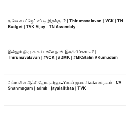
த.வெ.க பட்ஜெட் எப்படி இருக்கு..? | Thirumavalavan | VCK | TN
Budget | TVK Vijay | TN Assembly
இன்னும் தி.மு.க கூட்டணில தான் இருக்கிங்களா..? |
Thirumavalavan | #VCK | #DMK | #MKStalin #Kumudam
அம்மாவின் ஆட்சி தொடர்கிறதா..?வாய் மூடிய சி.வி.சண்முகம் | CV
Shanmugam | admk | jayalalithaa | TVK