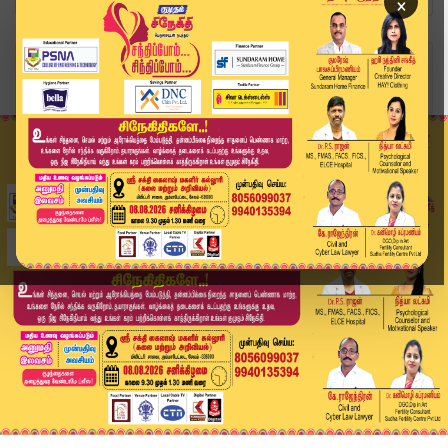
×
Home
தொழில்நுட்பம்
ஒரே நாளில் 4 புதிய மாடல்களை அறிமுகம் செய்யும் ம...