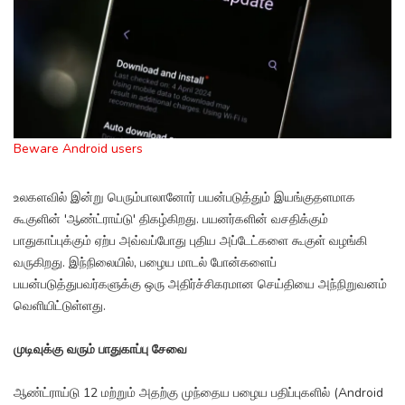
Beware Android users
உலகளவில் இன்று பெரும்பாலானோர் பயன்படுத்தும் இயங்குதளமாக
கூகுளின் 'ஆண்ட்ராய்டு' திகழ்கிறது. பயனர்களின் வசதிக்கும்
பாதுகாப்புக்கும் ஏற்ப அவ்வப்போது புதிய அப்டேட்களை கூகுள் வழங்கி
வருகிறது. இந்நிலையில், பழைய மாடல் போன்களைப்
பயன்படுத்துபவர்களுக்கு ஒரு அதிர்ச்சிகரமான செய்தியை அந்நிறுவனம்
வெளியிட்டுள்ளது.
முடிவுக்கு வரும் பாதுகாப்பு சேவை
ஆண்ட்ராய்டு 12 மற்றும் அதற்கு முந்தைய பழைய பதிப்புகளில் (Android