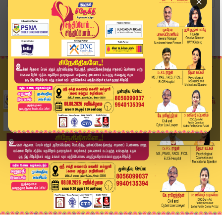
×
Home
தொழில்நுட்பம்
உஷார் ஆண்ட்ராய்டு பயனர்களே.. உங்கள் போன் பாதுகா...