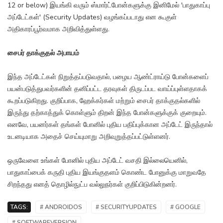
12 or below) இயங்கி வரும் ஸ்மார்ட்போன்களுக்கு இனிமேல் 'பாதுகாப்பு
அப்டேட்கள்' (Security Updates) வழங்கப்படாது என கூகுள்
அதிகாரப்பூர்வமாக அறிவித்துள்ளது.
சைபர் தாக்குதல் அபாயம்
இந்த அப்டேட்கள் நிறுத்தப்படுவதால், பழைய ஆண்ட்ராய்டு போன்களைப்
பயன்படுத்துபவர்களின் தனிப்பட்ட தரவுகள் திருடப்பட வாய்ப்புள்ளதாகக்
கூறப்படுகிறது. குறிப்பாக, ஹேக்கர்கள் மற்றும் சைபர் தாக்குதல்களில்
இருந்து தற்காத்துக் கொள்ளும் திறன் இந்த போன்களுக்குக் குறையும்.
எனவே, பயனர்கள் தங்கள் போனில் புதிய பதிப்புக்கான அப்டேட் இருந்தால்
உடனடியாக அதைச் செய்யுமாறு அறிவுறுத்தப்பட்டுள்ளனர்.
ஒருவேளை உங்கள் போனில் புதிய அப்டேட் வசதி இல்லையெனில்,
பாதுகாப்பைக் கருதி புதிய இயங்குதளம் கொண்ட போனுக்கு மாறுவதே
சிறந்தது எனத் தொழில்நுட்ப வல்லுநர்கள் குறிப்பிடுகின்றனர்.
TAGS:
# ANDROIDOS
# SECURITYUPDATES
# GOOGLE
# SOFTWAREVERSION