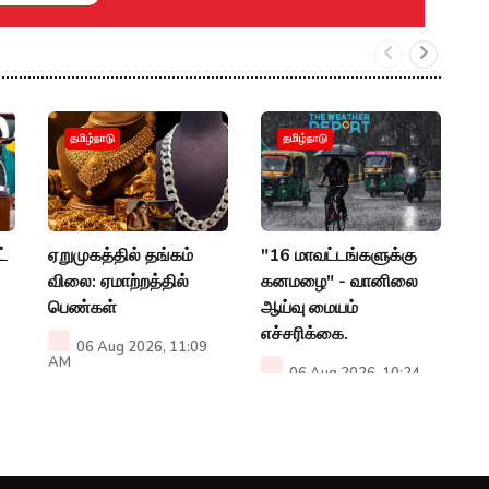
வ
தமிழ்நாடு
தமிழ்நாடு
தா
வ
மு
வ
்
ஏறுமுகத்தில் தங்கம்
"16 மாவட்டங்களுக்கு
விலை: ஏமாற்றத்தில்
கனமழை" - வானிலை
A
பெண்கள்
ஆய்வு மையம்
எச்சரிக்கை.
06 Aug 2026, 11:09
AM
06 Aug 2026, 10:24
AM