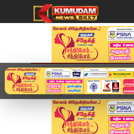
முகப்பு
விளையாட்டு
அண்மை
தமிழ்நாட
Home
தமிழ்நாடு
திருப்பரங்குன்றம் தீப வழக்கு: டிச