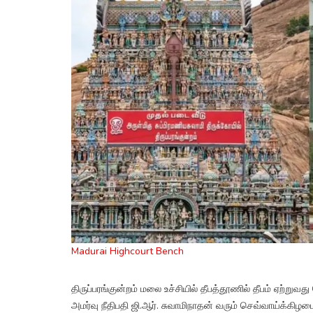
Madurai Highcourt Bench
திருப்பரங்குன்றம் மலை உச்சியில் தீபத்தூணில் தீபம் ஏற்று
அமர்வு நீதிபதி ஜி.ஆர். சுவாமிநாதன் வரும் செவ்வாய்க்கிழமைக