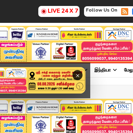
Follow Us On
LIVE 24 X 7
ு
சினிமா
அரசியல்
விளையாட்டு
இந்தியா
மேல
×
ம்பர் 9 ஆம் தே...