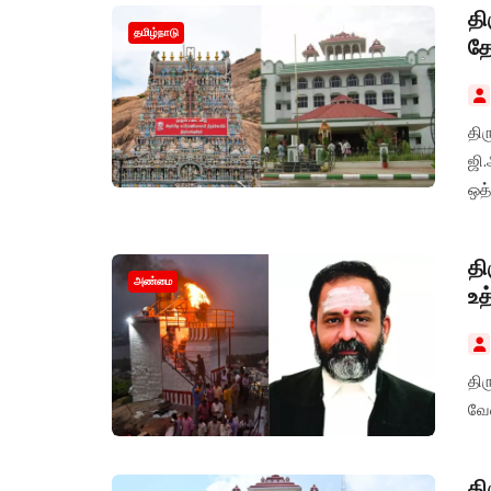
தி
தமிழ்நாடு
தே
திர
ஜி.
ஒத்
தி
அண்மை
உத
திர
வேண
தி