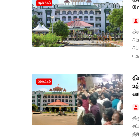
ஆன்மிகம்
மே
திர
அனு
அரச
மது
தி
ஆன்மிகம்
உத
வா
திர
சட்
நீ