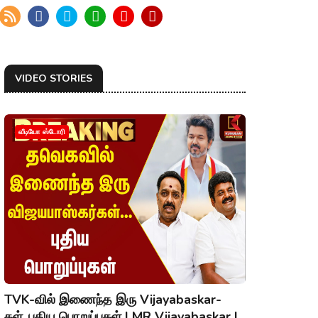
VIDEO STORIES
வீடியோ ஸ்டோரி
TVK-வில் இணைந்த இரு Vijayabaskar-
கள்..புதிய பொறுப்புகள் | MR Vijayabaskar |