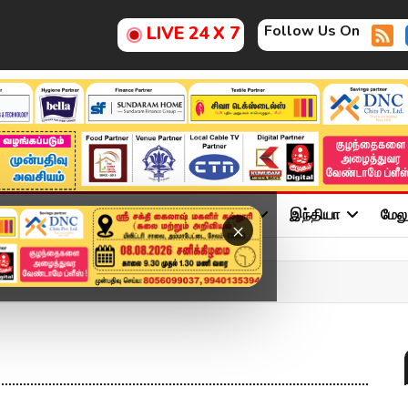
Follow Us On
LIVE 24 X 7
ு
சினிமா
அரசியல்
விளையாட்டு
இந்தியா
மேல
×