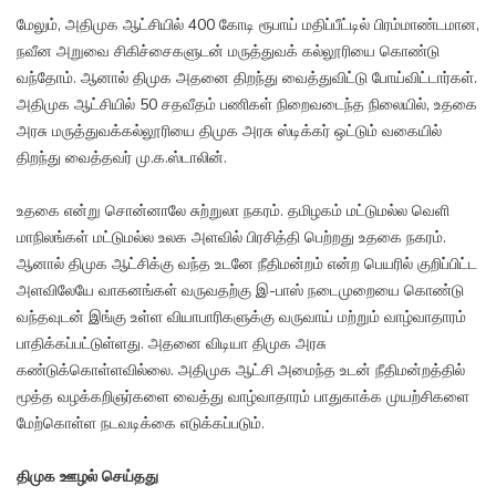
மேலும், அதிமுக ஆட்சியில் 400 கோடி ரூபாய் மதிப்பீட்டில் பிரம்மாண்டமான,
நவீன அறுவை சிகிச்சைகளுடன் மருத்துவக் கல்லூரியை கொண்டு
வந்தோம். ஆனால் திமுக அதனை திறந்து வைத்துவிட்டு போய்விட்டார்கள்.
அதிமுக ஆட்சியில் 50 சதவீதம் பணிகள் நிறைவடைந்த நிலையில், உதகை
அரசு மருத்துவக்கல்லூரியை திமுக அரசு ஸ்டிக்கர் ஒட்டும் வகையில்
திறந்து வைத்தவர் மு.க.ஸ்டாலின்.
உதகை என்று சொன்னாலே சுற்றுலா நகரம். தமிழகம் மட்டுமல்ல வெளி
மாநிலங்கள் மட்டுமல்ல உலக அளவில் பிரசித்தி பெற்றது உதகை நகரம்.
ஆனால் திமுக ஆட்சிக்கு வந்த உடனே நீதிமன்றம் என்ற பெயரில் குறிப்பிட்ட
அளவிலேயே வாகனங்கள் வருவதற்கு இ-பாஸ் நடைமுறையை கொண்டு
வந்தவுடன் இங்கு உள்ள வியாபாரிகளுக்கு வருவாய் மற்றும் வாழ்வாதாரம்
பாதிக்கப்பட்டுள்ளது. அதனை விடியா திமுக அரசு
கண்டுக்கொள்ளவில்லை. அதிமுக ஆட்சி அமைந்த உடன் நீதிமன்றத்தில்
மூத்த வழக்கறிஞர்களை வைத்து வாழ்வாதாரம் பாதுகாக்க முயற்சிகளை
மேற்கொள்ள நடவடிக்கை எடுக்கப்படும்.
திமுக ஊழல் செய்தது