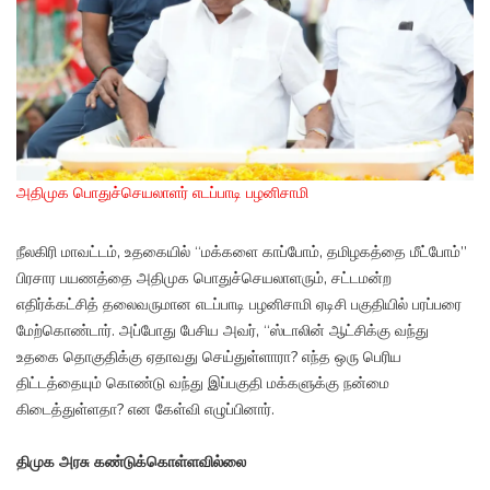
அதிமுக பொதுச்செயலாளர் எடப்பாடி பழனிசாமி
நீலகிரி மாவட்டம், உதகையில் “மக்களை காப்போம், தமிழகத்தை மீட்போம்”
பிரசார பயணத்தை அதிமுக பொதுச்செயலாளரும், சட்டமன்ற
எதிர்க்கட்சித் தலைவருமான எடப்பாடி பழனிசாமி ஏடிசி பகுதியில் பரப்பரை
மேற்கொண்டார். அப்போது பேசிய அவர், “ஸ்டாலின் ஆட்சிக்கு வந்து
உதகை தொகுதிக்கு ஏதாவது செய்துள்ளாரா? எந்த ஒரு பெரிய
திட்டத்தையும் கொண்டு வந்து இப்பகுதி மக்களுக்கு நன்மை
கிடைத்துள்ளதா? என கேள்வி எழுப்பினார்.
திமுக அரசு கண்டுக்கொள்ளவில்லை