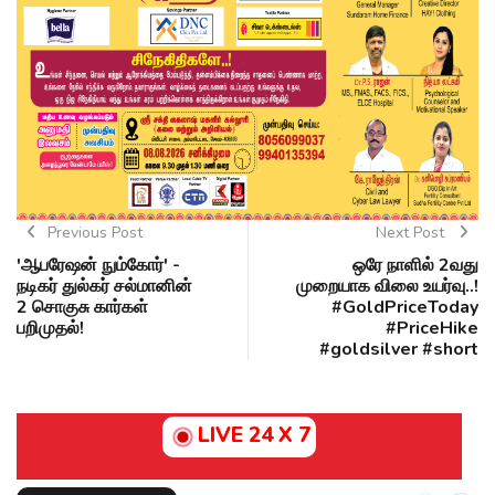
Previous Post
Next Post
'ஆபரேஷன் நும்கோர்' -
ஒரே நாளில் 2வது
நடிகர் துல்கர் சல்மானின்
முறையாக விலை உயர்வு..!
2 சொகுசு கார்கள்
#GoldPriceToday
பறிமுதல்!
#PriceHike
#goldsilver #short
LIVE 24 X 7