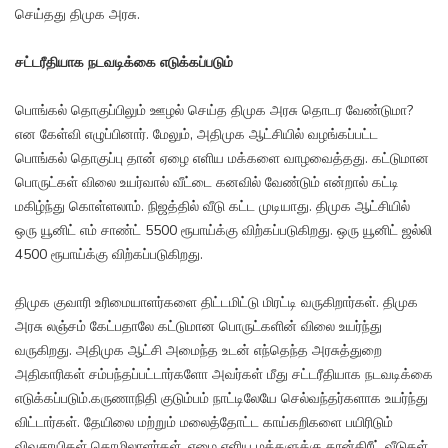
செய்தது திமுக அரசு.
சட்டரீதியாக நடவடிக்கை எடுக்கப்படும்
பொங்கல் தொகுப்பிலும் ஊழல் செய்த திமுக அரசு தொடர வேண்டுமா?
என கேள்வி எழுப்பினார். மேலும், அதிமுக ஆட்சியில் வழங்கப்பட்ட
பொங்கல் தொகுப்பு தான் ஏழை எளிய மக்களை வாழவைத்தது. கட்டுமான
பொருட்கள் விலை உயர்வால் வீட்டை கனவில் வேண்டும் என்றால் கட்டி
மகிழ்ந்து கொள்ளலாம். நிஜத்தில் வீடு கட்ட முடியாது. திமுக ஆட்சியில்
ஒரு யூனிட் எம் சாண்ட் 5500 ரூபாய்க்கு விற்கப்படுகிறது. ஒரு யூனிட் ஜல்லி
4500 ரூபாய்க்கு விற்கப்படுகிறது.
திமுக குவாரி உரிமையாளர்களை திட்டமிட்டு மிரட்டி வருகிறார்கள். திமுக
அரசு லஞ்சம் கேட்பதாலே கட்டுமான பொருட்களின் விலை உயர்ந்து
வருகிறது. அதிமுக ஆட்சி அமைந்த உடன் எந்தெந்த அரசுத்துறை
அதிகாரிகள் சம்பந்தப்பட்டார்களோ அவர்கள் மீது சட்டரீதியாக நடவடிக்கை
எடுக்கப்படும்.கருணாநிதி குடும்பம் நாட்டிலேயே செல்வந்தர்களாக உயர்ந்து
விட்டார்கள். தேயிலை மற்றும் மலைத்தோட்ட காய்கறிகளை பயிரிடும்
விவசாயிகள் தொழிலாளர்கள், ஏழை எளிய மக்களுக்கு கான்கிரீட் வீடுகள்