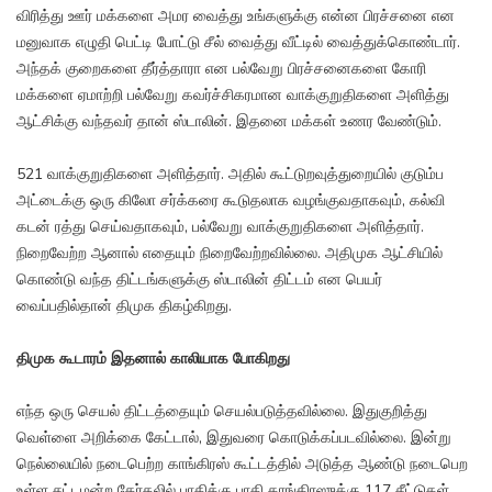
விரித்து ஊர் மக்களை அமர வைத்து உங்களுக்கு என்ன பிரச்சனை என
மனுவாக எழுதி பெட்டி போட்டு சீல் வைத்து வீட்டில் வைத்துக்கொண்டார்.
அந்தக் குறைகளை தீர்த்தாரா என பல்வேறு பிரச்சனைகளை கோரி
மக்களை ஏமாற்றி பல்வேறு கவர்ச்சிகரமான வாக்குறுதிகளை அளித்து
ஆட்சிக்கு வந்தவர் தான் ஸ்டாலின். இதனை மக்கள் உணர வேண்டும்.
521 வாக்குறுதிகளை அளித்தார். அதில் கூட்டுறவுத்துறையில் குடும்ப
அட்டைக்கு ஒரு கிலோ சர்க்கரை கூடுதலாக வழங்குவதாகவும், கல்வி
கடன் ரத்து செய்வதாகவும், பல்வேறு வாக்குறுதிகளை அளித்தார்.
நிறைவேற்ற ஆனால் எதையும் நிறைவேற்றவில்லை. அதிமுக ஆட்சியில்
கொண்டு வந்த திட்டங்களுக்கு ஸ்டாலின் திட்டம் என பெயர்
வைப்பதில்தான் திமுக திகழ்கிறது.
திமுக கூடாரம் இதனால் காலியாக போகிறது
எந்த ஒரு செயல் திட்டத்தையும் செயல்படுத்தவில்லை. இதுகுறித்து
வெள்ளை அறிக்கை கேட்டால், இதுவரை கொடுக்கப்படவில்லை. இன்று
நெல்லையில் நடைபெற்ற காங்கிரஸ் கூட்டத்தில் அடுத்த ஆண்டு நடைபெற
உள்ள சட்டமன்ற தேர்தலில் பாதிக்கு பாதி காங்கிரஸுக்கு 117 சீட்டுகள்