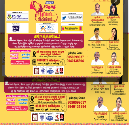
×
Home
தமிழ்நாடு
திமுக ஆட்சியில் உடல் உறுப்புகளை திருட ஆரம்பித்...