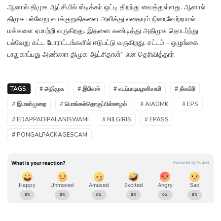
ஆனால் திமுக ஆட்சியில் ஸ்டிக்கர் ஒட்டி திறந்து வைத்துள்ளது. ஆனால்
திமுக பல்வேறு வாக்குறுதிகளை அளித்து எதையும் நிறைவேற்றாமல்
மக்களை ஏமாற்றி வருகிறது. இதனை கண்டித்து அதிமுக தொடர்ந்து
பல்வேறு கட்ட போராட்டங்களில் ஈடுபட்டு வருகிறது. சட்டம் - ஒழுங்கை
பாதுகாப்பது அண்ணா திமுக ஆட்சிதான்” என தெரிவித்தார்.
TAGS:
# அதிமுக
# இபிஎஸ்
# எடப்பாடிபழனிசாமி
# நீலகிரி
# இபாஸ்முறை
# பொங்கல்தொகுப்பில்ஊழல்
# AIADMK
# EPS
# EDAPPADIPALANISWAMI
# NILGIRIS
# EPASS
# PONGALPACKAGESCAM