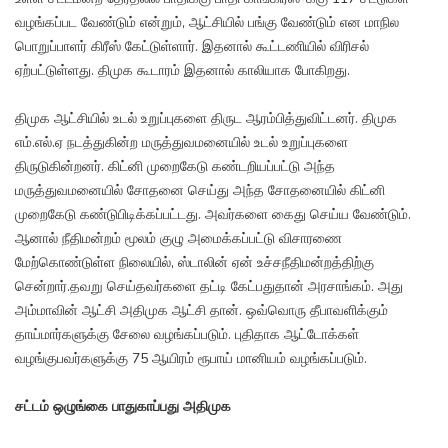
வழங்கப்பட வேண்டும் என்றும், ஆட்சியில் பங்கு வேண்டும் என மாநில
பொறுப்பாளர் கிரீஸ் கேட்டுள்ளார். இதனால் கூட்டணியில் விரிசல்
ஏற்பட்டுள்ளது. திமுக கூடாரம் இதனால் காலியாக போகிறது.
திமுக ஆட்சியில் உடல் உறுப்புகளை திருட ஆரம்பித்துவிட்டனர். திமுக
எம்.எல்.ஏ நடத்துகின்ற மருத்துவமனையில் உடல் உறுப்புகளை
திருடுகின்றனர். கிட்னி முறைகேடு கண்டறியப்பட்டு அந்த
மருத்துவமனையில் சோதனை செய்து அந்த சோதனையில் கிட்னி
முறைகேடு கண்டுபிடிக்கப்பட்டது. அவர்களை கைது செய்ய வேண்டும்.
ஆனால் நீதிமன்றம் மூலம் குழு அமைக்கப்பட்டு விசாரணை
மேற்கொண்டுள்ள நிலையில், ஸ்டாலின் ஏன் உச்சநீதிமன்றத்திற்கு
சென்றார்.தவறு செய்தவர்களை தட்டி கேட்பதுதான் அரசாங்கம். அது
அம்மாவின் ஆட்சி அதிமுக ஆட்சி தான். ஒவ்வொரு தீபாவளிக்கும்
தாய்மார்களுக்கு சேலை வழங்கப்படும். புதிதாக ஆட்டோக்கள்
வழங்குபவர்களுக்கு 75 ஆயிரம் ரூபாய் மானியம் வழங்கப்படும்.
சட்டம் ஒழுங்கை பாதுகாப்பது அதிமுக