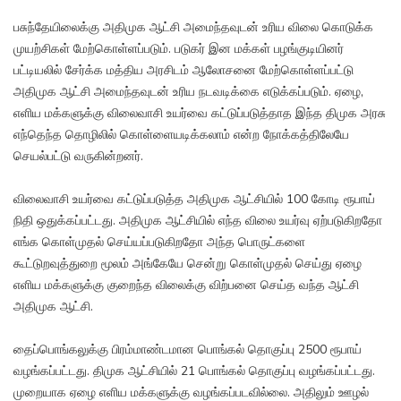
பசுந்தேயிலைக்கு அதிமுக ஆட்சி அமைந்தவுடன் உரிய விலை கொடுக்க
முயற்சிகள் மேற்கொள்ளப்படும். படுகர் இன மக்கள் பழங்குடியினர்
பட்டியலில் சேர்க்க மத்திய அரசிடம் ஆலோசனை மேற்கொள்ளப்பட்டு
அதிமுக ஆட்சி அமைந்தவுடன் உரிய நடவடிக்கை எடுக்கப்படும். ஏழை,
எளிய மக்களுக்கு விலைவாசி உயர்வை கட்டுப்படுத்தாத இந்த திமுக அரசு
எந்தெந்த தொழிலில் கொள்ளையடிக்கலாம் என்ற நோக்கத்திலேயே
செயல்பட்டு வருகின்றனர்.
விலைவாசி உயர்வை கட்டுப்படுத்த அதிமுக ஆட்சியில் 100 கோடி ரூபாய்
நிதி ஒதுக்கப்பட்டது. அதிமுக ஆட்சியில் எந்த விலை உயர்வு ஏற்படுகிறதோ
எங்க கொள்முதல் செய்யப்படுகிறதோ அந்த பொருட்களை
கூட்டுறவுத்துறை மூலம் அங்கேயே சென்று கொள்முதல் செய்து ஏழை
எளிய மக்களுக்கு குறைந்த விலைக்கு விற்பனை செய்த வந்த ஆட்சி
அதிமுக ஆட்சி.
தைப்பொங்கலுக்கு பிரம்மாண்டமான பொங்கல் தொகுப்பு 2500 ரூபாய்
வழங்கப்பட்டது. திமுக ஆட்சியில் 21 பொங்கல் தொகுப்பு வழங்கப்பட்டது.
முறையாக ஏழை எளிய மக்களுக்கு வழங்கப்படவில்லை. அதிலும் ஊழல்