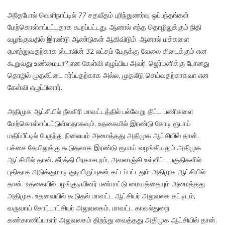
அதேபோல் வெளிநாட்டில் 77 சதவீதம் புரிந்துணர்வு ஒப்பந்தங்கள்
மேற்கொள்ளப்பட்டதாக கூறப்பட்டது. ஆனால் எந்த தொழிலுக்கும் நிதி
வழங்குவதில் இரண்டு ஆண்டுகள் ஆகிவிடும். ஆனால் மக்களை
ஏமாற்றுவதற்காக ஸ்டாலின் 32 லட்சம் பேருக்கு வேலை கிடைக்கும் என
கூறுவது உண்மையா? என கேள்வி எழுப்பிய அவர், ஜெர்மனிக்கு போனது
தொழில் முதலீட்டை ஈர்ப்பதற்காக அல்ல, முதலீடு செய்வதற்காகவா என
கேள்வி எழுப்பினார்.
அதிமுக ஆட்சியில் நீலகிரி மாவட்டத்தில் பல்வேறு திட்ட பணிகளை
மேற்கொள்ளப்பட்டுள்ளதாகவும், உதகையில் இரண்டு கோடி ரூபாய்
மதிப்பீட்டில் பேருந்து நிலையம் அமைத்தது அதிமுக ஆட்சியில் தான்.
பச்சை தேயிலுக்கு கூடுதலாக இரண்டு ரூபாய் வழங்கியதும் அதிமுக
ஆட்சியில் தான். கீர்த்தி பிரகாசபுரம், அவலாஞ்சி உள்ளிட்ட பகுதிகளில்
புதிதாக அடுக்குமாடி குடியிருப்புகள் கட்டப்பட்டதும் அதிமுக ஆட்சியில்
தான். உதகையில் பழங்குடியினர் பண்பாட்டு மையத்தையும் அமைத்தது
அதிமுக. உதவையில் கூடுதல் மாவட்ட ஆட்சியர் அலுவலக கட்டிடம்,
வருவாய் கோட்டாட்சியர் அலுவலகம், மாவட்ட காவல்துறை
கண்காணிப்பாளர் அலுவலகம் திறந்து வைத்தது அதிமுக ஆட்சியில் தான்.