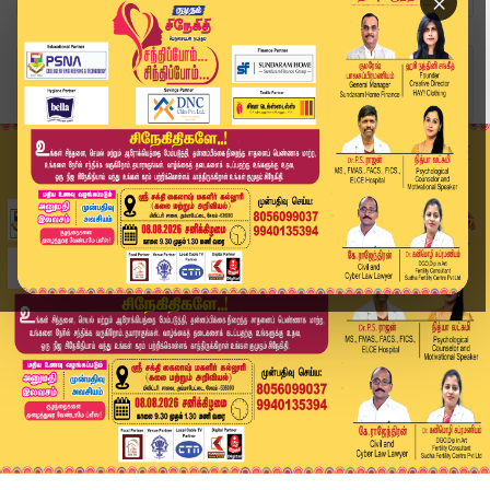
×
Home
தமிழ்நாடு
4 ஆண்டுகளாக தமிழ்நாட்டை முதலமைச்சர் சீரழித்துள்...