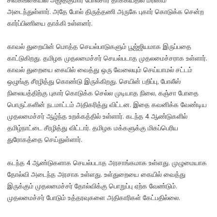
சிவகங்கையில் அஜித்குமார் போலீசார் தாக்கியதில் மரணம்
அடைந்துள்ளார். அதே போல் திருத்தணி அருகே புகார் கொடுக்க சென்ற
கார்ப்பிணியை தாக்கி உள்ளனர்.
காவல் துறையின் மொத்த செயல்பாடுகளும் பூஜ்ஜியமாக இருப்பதை
காட்டுகிறது. தமிழக முதலமைச்சர் செயல்படாத முதலமைச்சராக உள்ளார்.
காவல் துறையை கையில் வைத்து ஒரு வேலையும் செய்யாமல் சட்டம்
ஒழுங்கு சீரழித்து கொண்டு இருக்கிறது. செயின் பறிப்பு, போலீஸ்
நிலையத்திற்கு புகார் கொடுக்க செல்ல முடியாத நிலை, கஞ்சா போதை
பொருட்களின் நடமாட்டம் அதிகரித்து விட்டன. இதை கவனிக்க வேண்டிய
முதலமைச்சர் ஆழ்ந்த உறக்கத்தில் உள்ளார். கடந்த 4 ஆண்டுகளில்
தமிழ்நாட்டை சீரழித்து விட்டார். தமிழக மக்களுக்கு மிகப்பெரிய
துரோகத்தை செய்துள்ளார்.
கடந்த 4 ஆண்டுகளாக செயல்படாத அரசாங்கமாக உள்ளது. முழுமையாக
தோல்வி அடைந்த அரசாக உள்ளது. உள்துறையை கையில் வைத்து
இருக்கும் முதலமைச்சர் தோல்விக்கு பொறுப்பு ஏற்க வேண்டும்.
முதலமைச்சர் போடும் உத்தரவுகளை அதிகாரிகள் கேட்பதில்லை.