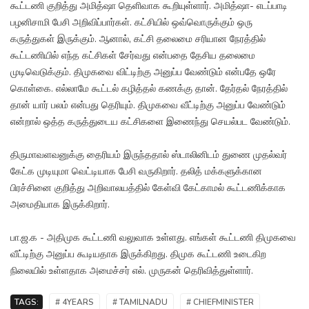
கூட்டணி குறித்து அமித்ஷா தெளிவாக கூறியுள்ளார். அமித்ஷா- எடப்பாடி
பழனிசாமி பேசி அறிவிப்பார்கள். கட்சியில் ஒவ்வொருக்கும் ஒரு
கருத்துகள் இருக்கும். ஆனால், கட்சி தலைமை சரியான நேரத்தில்
கூட்டணியில் எந்த கட்சிகள் சேர்வது என்பதை தேசிய தலைமை
முடிவெடுக்கும். திமுகவை விட்டிற்கு அனுப்ப வேண்டும் என்பதே ஒரே
கொள்கை. எல்லாமே கூட்டல் கழித்தல் கணக்கு தான். தேர்தல் நேரத்தில்
தான் யார் பலம் என்பது தெரியும். திமுகவை வீட்டிற்கு அனுப்ப வேண்டும்
என்றால் ஒத்த கருத்துடைய கட்சிகளை இணைந்து செயல்பட வேண்டும்.
திருமாவளவனுக்கு தைரியம் இருந்ததால் ஸ்டாலினிடம் துணை முதல்வர்
கேட்க முடியுமா வெட்டியாக பேசி வருகிறார். தலித் மக்களுக்கான
பிரச்சினை குறித்து அறிவாலயத்தில் கேள்வி கேட்காமல் கூட்டணிக்காக
அமைதியாக இருக்கிறார்.
பா.ஜ.க - அதிமுக கூட்டணி வலுவாக உள்ளது. எங்கள் கூட்டணி திமுகவை
வீட்டிற்கு அனுப்ப கூடியதாக இருக்கிறது. திமுக கூட்டணி உடைகிற
நிலையில் உள்ளதாக அமைச்சர் எல். முருகன் தெரிவித்துள்ளார்.
TAGS:
# 4YEARS
# TAMILNADU
# CHIEFMINISTER