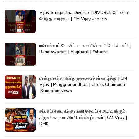
Vijay Sangeetha Divorce | DIVORCE வேணாம்..
சேர்ந்து வாழலாம் | CM Vijay #shorts
ராமேஸ்வரம் கோவில் யானையின் காபி மோமென்ட்! |
Rameswaram | Elephant | #shorts
பிரக்ஞானந்தாவிற்கு முதலமைச்சர் வாழ்த்து | CM
Vijay | Praggnanandhaa | Chess Champion
|KumudamNews
சப்பகட்டு கட்டும் தவெக! செவுட்டு அடி வாங்கும்
திமுக! காரசார அரசியல் நிகழ்வுகள் | CM Vijay |
DMK