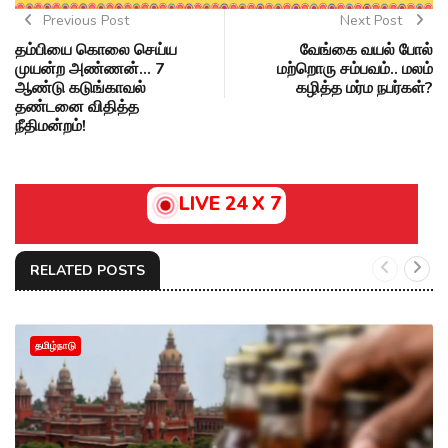
Previous Post
Next Post
தம்பியை கொலை செய்ய
வேங்கை வயல் போல்
முயன்ற அண்ணன்... 7
மற்றொரு சம்பவம்.. மலம்
ஆண்டு கடுங்காவல்
கழித்த மர்ம நபர்கள்?
தண்டனை விதித்த
நீதிமன்றம்!
LIVE 24 X 7
RELATED POSTS
தமிழ்நாடு