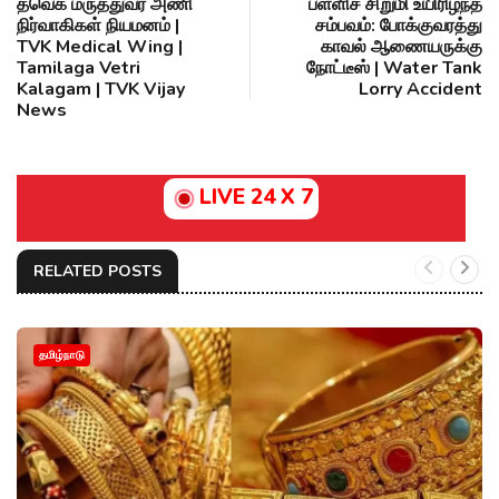
தவெக மருத்துவர் அணி
பள்ளிச் சிறுமி உயிரிழந்த
நிர்வாகிகள் நியமனம் |
சம்பவம்: போக்குவரத்து
TVK Medical Wing |
காவல் ஆணையருக்கு
Tamilaga Vetri
நோட்டீஸ் | Water Tank
Kalagam | TVK Vijay
Lorry Accident
News
LIVE 24 X 7
RELATED POSTS
தமிழ்நாடு