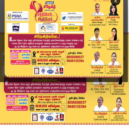
×
Home
தமிழ்நாடு
ஏடிஜிபி ஜெயராமின் இடைநீக்கத்தை திரும்பப் பெறப்...