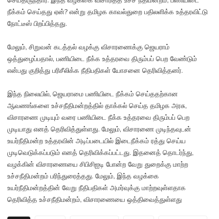
செய்திருந்தார். இந்த வழக்கை விசாரித்த உச்ச நீதிமன்றம், பணியிடை
நீக்கம் செய்தது ஏன்? என்று தமிழக காவல்துறை பதிலளிக்க உத்தரவிட்டு
நோட்டீஸ் பிறப்பித்தது.
மேலும், சிறுவன் கடத்தல் வழக்கு விசாரணைக்கு ஜெயராம்
ஒத்துழைப்பதால், பணியிடை நீக்க உத்தரவை திரும்பப் பெற வேண்டும்
என்பது குறித்து பரிசீலிக்க நீதிபதிகள் யோசனை தெரிவித்தனர்.
இந்த நிலையில், ஜெயராமை பணியிடை நீக்கம் செய்ததற்கான
ஆவணங்களை உச்சநீதிமன்றத்தில் தாக்கல் செய்த தமிழக அரசு,
விசாரணை முடியும் வரை பணியிடை நீக்க உத்தரவை திரும்பப் பெற
முடியாது எனத் தெரிவித்துள்ளது. மேலும், விசாரணை முடிந்தவுடன்
உயர்நீதிமன்ற உத்தரவின் அடிப்படையில் இடைநீக்கம் ரத்து செய்ய
முடிவெடுக்கப்படும் எனத் தெரிவிக்கப்பட்டது. இதனைத் தொடர்ந்து,
வழக்கின் விசாரணையை சிபிசிஐடி போன்ற வேறு துறைக்கு மாற்ற
உச்சநீதிமன்றம் பரிந்துரைத்தது. மேலும், இந்த வழக்கை
உயர்நீதிமன்றத்தின் வேறு நீதிபதிகள் அமர்வுக்கு மாற்றவுள்ளதாக
தெரிவித்த உச்சநீதிமன்றம், விசாரணையை ஒத்திவைத்துள்ளது