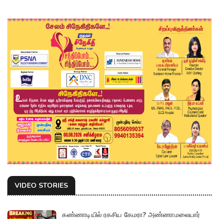
VIDEO STORIES
கண்ணாடியில் ரகசிய கேமரா? அண்ணாமலையார்