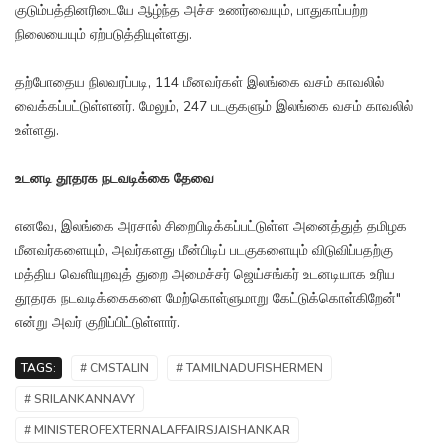
குடும்பத்தினரிடையே ஆழ்ந்த அச்ச உணர்வையும், பாதுகாப்பற்ற
நிலையையும் ஏற்படுத்தியுள்ளது.
தற்போதைய நிலவரப்படி, 114 மீனவர்கள் இலங்கை வசம் காவலில்
வைக்கப்பட்டுள்ளனர். மேலும், 247 படகுகளும் இலங்கை வசம் காவலில்
உள்ளது.
உடனடி தூதரக நடவடிக்கை தேவை
எனவே, இலங்கை அரசால் சிறைபிடிக்கப்பட்டுள்ள அனைத்துத் தமிழக
மீனவர்களையும், அவர்களது மீன்பிடிப் படகுகளையும் விடுவிப்பதற்கு
மத்திய வெளியுறவுத் துறை அமைச்சர் ஜெய்சங்கர் உடனடியாக உரிய
தூதரக நடவடிக்கைகளை மேற்கொள்ளுமாறு கேட்டுக்கொள்கிறேன்"
என்று அவர் குறிப்பிட்டுள்ளார்.
TAGS:
# CMSTALIN
# TAMILNADUFISHERMEN
# SRILANKANNAVY
# MINISTEROFEXTERNALAFFAIRSJAISHANKAR