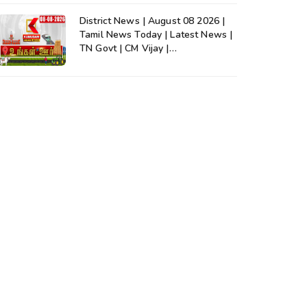
District News | August 08 2026 |
Tamil News Today | Latest News |
TN Govt | CM Vijay |
TVK|Tamilnadu