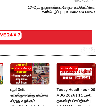
Next Post
17-ஆம் நூற்றாண்டை சேர்ந்த கல்வெட்டுகள்
கண்டெடுப்பு..! | Kumudam News
IVE 24 X 7

வீடியோ ஸ்டோரி
வீடியோ ஸ்டோரி
கூ
T
ம
புதுச்சேரி
Today Headlines - 09
U
காவல்துறைக்கு வண்ண
AUG 2026 | 11 மணி
V
விருது வழங்கும்
தலைப்புச் செய்திகள் |