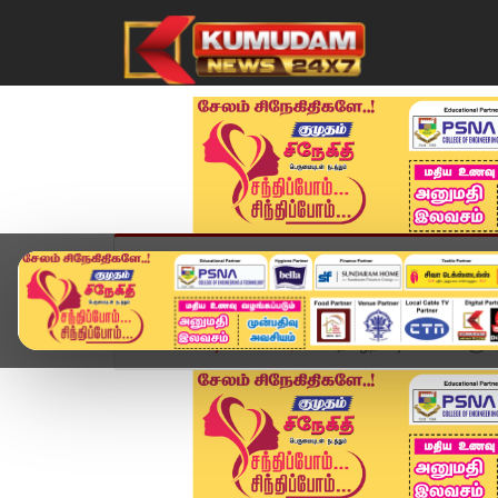
முகப்பு
விளையாட்டு
அண்மை
தமிழ்நாட
Home
வீடியோ ஸ்டோரி
"தமிழ்நாட்டின் மகள்களுக்க