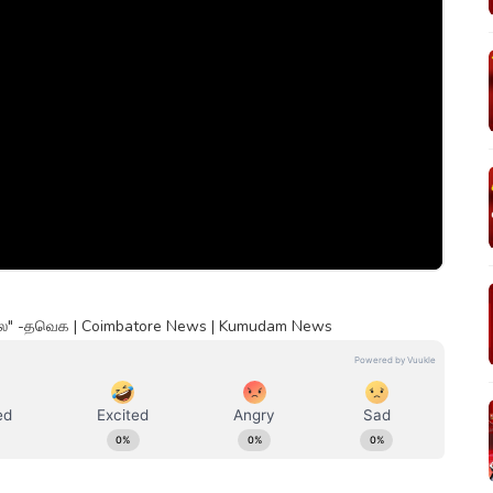
வில்லை" -தவெக | Coimbatore News | Kumudam News