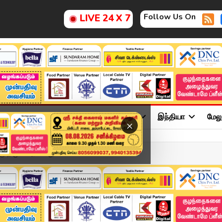
Follow Us On
LIVE 24 X 7
ு
சினிமா
அரசியல்
விளையாட்டு
இந்தியா
மேல
×
ு திமுக அரசு பாதுகாப்ப...