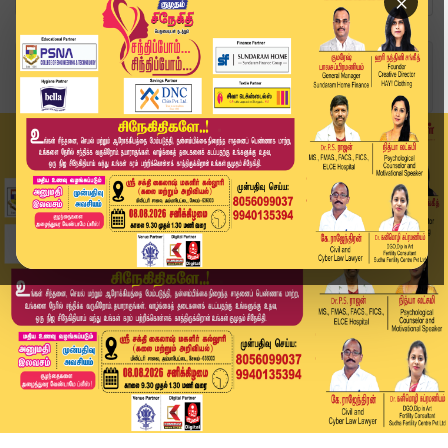
×
Home
தமிழ்நாடு
நகை பிரியர்களுக்கு ஷாக் நியூஸ்.. தங்கம் விலை அத...