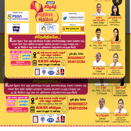
×
Home
வீடியோ ஸ்டோரி
"தங்கம் விலை அதிர்ச்சி! சவரன் விலை மீண்டும் உயர...