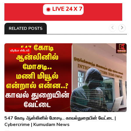
LIVE 24 X 7
RELATED POSTS
வீடியோ ஸ்டோரி
547 கோடி ஆன்லினில் மோசடி.. காவல்துறையின் வேட்டை |
Cybercrime | Kumudam News