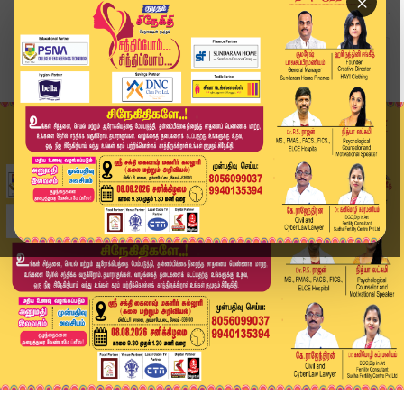
×
Home
வீடியோ ஸ்டோரி
டெல்லி கார் வெடிப்பு மர்மம் தீர்ந்தது – உமர் நப...