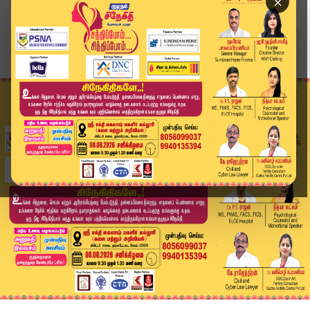
×
Home
தமிழ்நாடு
வார தொடக்கத்தில் நகை பிரியர்களுக்கு ஷாக் நியூஸ்...