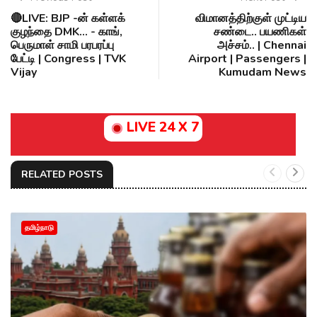
🔴LIVE: BJP -ன் கள்ளக்
விமானத்திற்குள் முட்டிய
குழந்தை DMK... - காங்,
சண்டை.. பயணிகள்
பெருமாள் சாமி பரபரப்பு
அச்சம்.. | Chennai
பேட்டி | Congress | TVK
Airport | Passengers |
Vijay
Kumudam News
LIVE 24 X 7
RELATED POSTS
தமிழ்நாடு