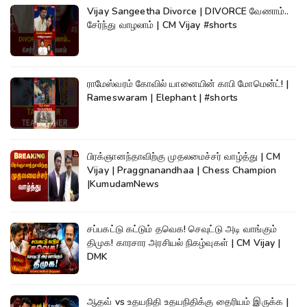
Vijay Sangeetha Divorce | DIVORCE வேணாம்..
சேர்ந்து வாழலாம் | CM Vijay #shorts
ராமேஸ்வரம் கோவில் யானையின் காபி மோமென்ட்! |
Rameswaram | Elephant | #shorts
பிரக்ஞானந்தாவிற்கு முதலமைச்சர் வாழ்த்து | CM
Vijay | Praggnanandhaa | Chess Champion
|KumudamNews
சப்பகட்டு கட்டும் தவெக! செவுட்டு அடி வாங்கும்
திமுக! காரசார அரசியல் நிகழ்வுகள் | CM Vijay |
DMK
ஆதவ் vs உதயநிதி உதயநிதிக்கு தைரியம் இருக்க |