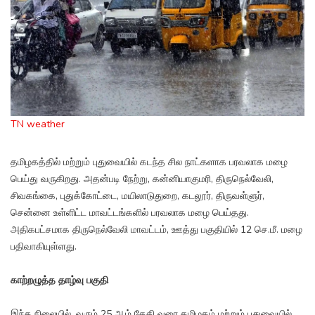
TN weather
தமிழகத்தில் மற்றும் புதுவையில் கடந்த சில நாட்களாக பரவலாக மழை
பெய்து வருகிறது. அதன்படி நேற்று, கன்னியாகுமரி, திருநெல்வேலி,
சிவகங்கை, புதுக்கோட்டை, மயிலாடுதுறை, கடலூர், திருவள்ளுர்,
சென்னை உள்ளிட்ட மாவட்டங்களில் பரவலாக மழை பெய்தது.
அதிகபட்சமாக திருநெல்வேலி மாவட்டம், ஊத்து பகுதியில் 12 செ.மீ. மழை
பதிவாகியுள்ளது.
காற்றழுத்த தாழ்வு பகுதி
இந்த நிலையில், வரும் 25 ஆம் தேதி வரை தமிழகம் மற்றும் புதுவையில்