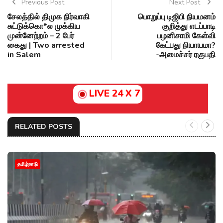
Previous Post
Next Post
சேலத்தில் திமுக நிர்வாகி
பொறுப்பு டிஜிபி நியமனம்
சுட்டுக்கொ*ல முக்கிய
குறித்து எடப்பாடி
முன்னேற்றம் – 2 பேர்
பழனிசாமி கேள்வி
கைது | Two arrested
கேட்பது நியாயமா?
in Salem
-அமைச்சர் ரகுபதி
LIVE 24 X 7
RELATED POSTS
தமிழ்நாடு