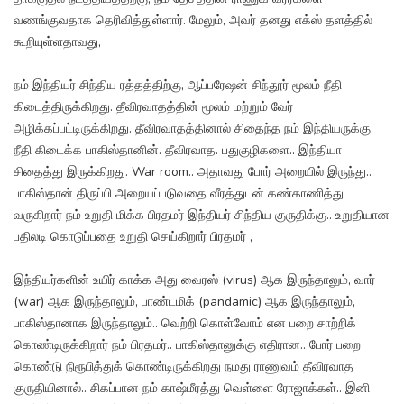
வணங்குவதாக தெரிவித்துள்ளார். மேலும், அவர் தனது எக்ஸ் தளத்தில்
கூறியுள்ளதாவது,
நம் இந்தியர் சிந்திய ரத்தத்திற்கு, ஆப்பரேஷன் சிந்தூர் மூலம் நீதி
கிடைத்திருக்கிறது. தீவிரவாதத்தின் மூலம் மற்றும் வேர்
அழிக்கப்பட்டிருக்கிறது. தீவிரவாதத்தினால் சிதைந்த நம் இந்தியருக்கு
நீதி கிடைக்க பாகிஸ்தானின். தீவிரவாத. பதுகுழிகளை.. இந்தியா
சிதைத்து இருக்கிறது. War room.. அதாவது போர் அறையில் இருந்து..
பாகிஸ்தான் திருப்பி அறையப்படுவதை வீரத்துடன் கண்காணித்து
வருகிறார் நம் உறுதி மிக்க பிரதமர் இந்தியர் சிந்திய குருதிக்கு.. உறுதியான
பதிலடி கொடுப்பதை உறுதி செய்கிறார் பிரதமர் ,
இந்தியர்களின் உயிர் காக்க அது வைரஸ் (virus) ஆக இருந்தாலும், வார்
(war) ஆக இருந்தாலும், பாண்டமிக் (pandamic) ஆக இருந்தாலும்,
பாகிஸ்தானாக இருந்தாலும்.. வெற்றி கொள்வோம் என பறை சாற்றிக்
கொண்டிருக்கிறார் நம் பிரதமர்.. பாகிஸ்தானுக்கு எதிரான.. போர் பறை
கொண்டு நிரூபித்துக் கொண்டிருக்கிறது நமது ராணுவம் தீவிரவாத
குருதியினால்.. சிகப்பான நம் காஷ்மீரத்து வெள்ளை ரோஜாக்கள்.. இனி