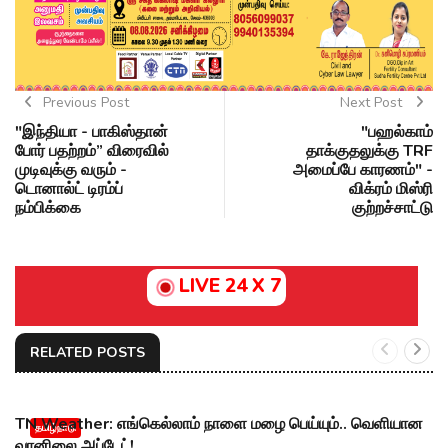
Previous Post
Next Post
"இந்தியா - பாகிஸ்தான்
"பஹல்காம்
போர் பதற்றம்” விரைவில்
தாக்குதலுக்கு TRF
முடிவுக்கு வரும் -
அமைப்பே காரணம்" -
டொனால்ட் டிரம்ப்
விக்ரம் மிஸ்ரி
நம்பிக்கை
குற்றச்சாட்டு
LIVE 24 X 7
RELATED POSTS
TN Weather: எங்கெல்லாம் நாளை மழை பெய்யும்.. வெளியான
தமிழ்நாடு
வானிலை அப்டேட்!