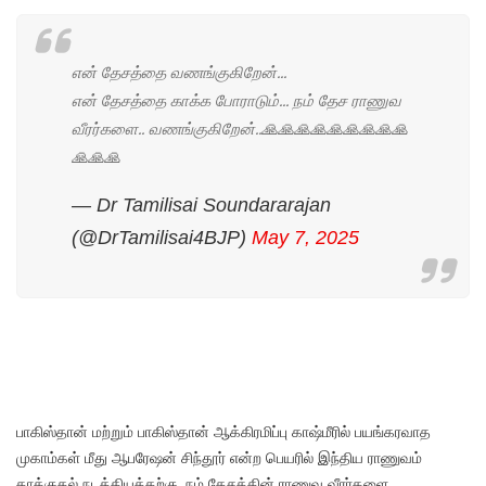
என் தேசத்தை வணங்குகிறேன்...
என் தேசத்தை காக்க போராடும்... நம் தேச ராணுவ
வீரர்களை.. வணங்குகிறேன்..🙏🙏🙏🙏🙏🙏🙏🙏🙏
🙏🙏🙏
— Dr Tamilisai Soundararajan
(@DrTamilisai4BJP)
May 7, 2025
பாகிஸ்தான் மற்றும் பாகிஸ்தான் ஆக்கிரமிப்பு காஷ்மீரில் பயங்கரவாத
முகாம்கள் மீது ஆபரேஷன் சிந்தூர் என்ற பெயரில் இந்திய ராணுவம்
தாக்குதல் நடத்தியத்தற்கு, நம் தேசத்தின் ராணுவ வீரர்களை