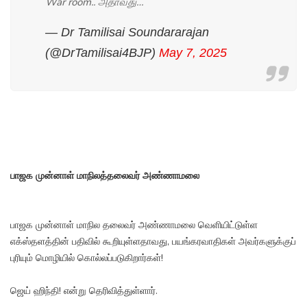
War room.. அதாவது…
— Dr Tamilisai Soundararajan
(@DrTamilisai4BJP)
May 7, 2025
பாஜக முன்னாள் மாநிலத்தலைவர் அண்ணாமலை
பாஜக முன்னாள் மாநில தலைவர் அண்ணாமலை வெளியிட்டுள்ள
எக்ஸ்தளத்தின் பதிவில் கூறியுள்ளதாவது, பயங்கரவாதிகள் அவர்களுக்குப்
புரியும் மொழியில் கொல்லப்படுகிறார்கள்!
ஜெய் ஹிந்தி! என்று தெரிவித்துள்ளார்.