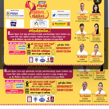
×
Home
தமிழ்நாடு
கரூர் கூட்ட நெரிசல் விவகாரம்: சிபிஐ விசாரணைக்கு...