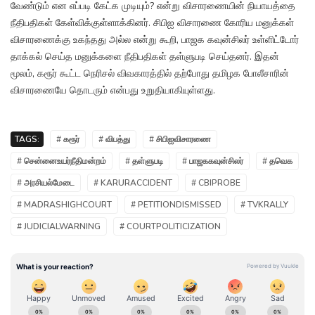
வேண்டும் என எப்படி கேட்க முடியும்? என்று விசாரணையின் நியாயத்தை
நீதிபதிகள் கேள்விக்குள்ளாக்கினர். சிபிஐ விசாரணை கோரிய மனுக்கள்
விசாரணைக்கு உகந்தது அல்ல என்று கூறி, பாஜக கவுன்சிலர் உள்ளிட்டோர்
தாக்கல் செய்த மனுக்களை நீதிபதிகள் தள்ளுபடி செய்தனர். இதன்
மூலம், கரூர் கூட்ட நெரிசல் விவகாரத்தில் தற்போது தமிழக போலீசாரின்
விசாரணையே தொடரும் என்பது உறுதியாகியுள்ளது.
TAGS:
# கரூர்
# விபத்து
# சிபிஐவிசாரணை
# சென்னைஉயர்நீதிமன்றம்
# தள்ளுபடி
# பாஜககவுன்சிலர்
# தவெக
# அரசியல்மேடை
# KARURACCIDENT
# CBIPROBE
# MADRASHIGHCOURT
# PETITIONDISMISSED
# TVKRALLY
# JUDICIALWARNING
# COURTPOLITICIZATION