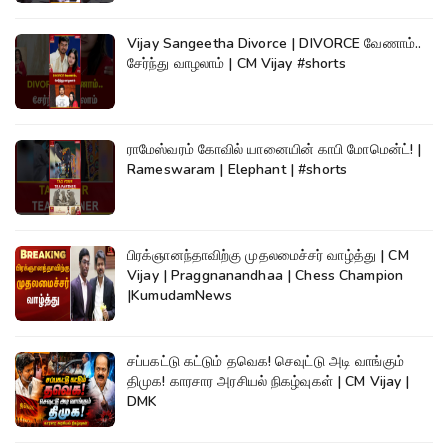
Vijay Sangeetha Divorce | DIVORCE வேணாம்..
சேர்ந்து வாழலாம் | CM Vijay #shorts
ராமேஸ்வரம் கோவில் யானையின் காபி மோமென்ட்! |
Rameswaram | Elephant | #shorts
பிரக்ஞானந்தாவிற்கு முதலமைச்சர் வாழ்த்து | CM
Vijay | Praggnanandhaa | Chess Champion
|KumudamNews
சப்பகட்டு கட்டும் தவெக! செவுட்டு அடி வாங்கும்
திமுக! காரசார அரசியல் நிகழ்வுகள் | CM Vijay |
DMK