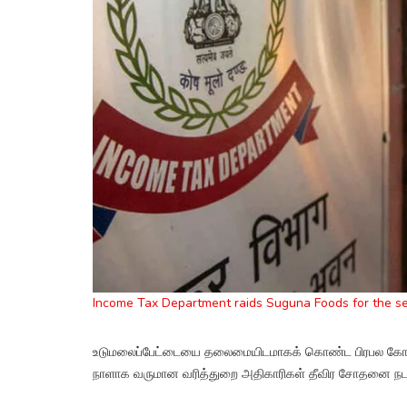
Income Tax Department raids Suguna Foods for the s
உடுமலைப்பேட்டையை தலைமையிடமாகக் கொண்ட பிரபல கோழிப
நாளாக வருமான வரித்துறை அதிகாரிகள் தீவிர சோதனை நடத