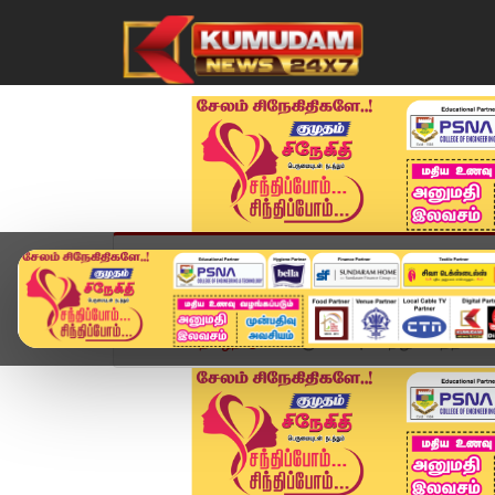
முகப்பு
விளையாட்டு
அண்மை
தமிழ்நாட
Home
தமிழ்நாடு
சுகுணா ஃபுட்ஸ் நிறுவனத்தில் 2