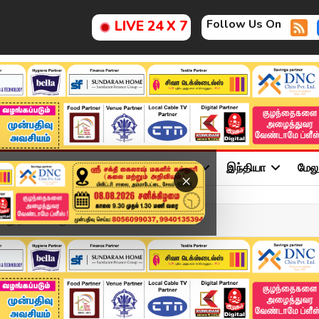
Follow Us On
LIVE 24 X 7
ு
சினிமா
அரசியல்
விளையாட்டு
இந்தியா
மேல
×
-வது நாளாக வருமான ...