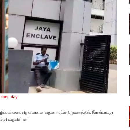
econd day
்பண்ணை நிறுவனமான சுகுணா புட்ஸ் நிறுவனத்தில், இரண்டாவது
்தி வருகின்றனர்.